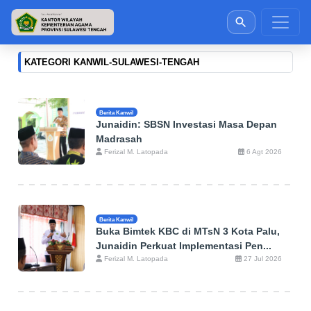
KATEGORI KANWIL-SULAWESI-TENGAH
Berita Kanwil
Junaidin: SBSN Investasi Masa Depan
Madrasah
Ferizal M. Latopada
6 Agt 2026
Berita Kanwil
Buka Bimtek KBC di MTsN 3 Kota Palu,
Junaidin Perkuat Implementasi Pen...
Ferizal M. Latopada
27 Jul 2026