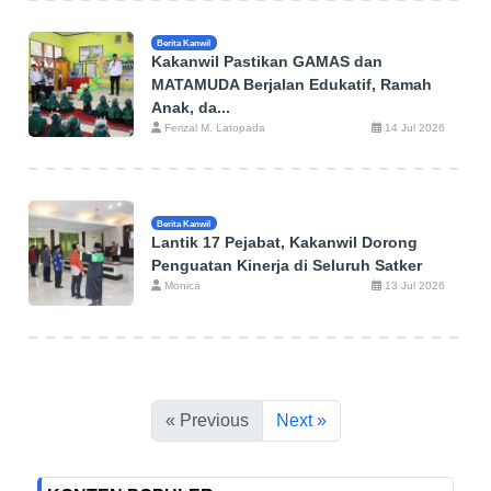
Berita Kanwil
Kakanwil Pastikan GAMAS dan
MATAMUDA Berjalan Edukatif, Ramah
Anak, da...
Ferizal M. Latopada
14 Jul 2026
Berita Kanwil
Lantik 17 Pejabat, Kakanwil Dorong
Penguatan Kinerja di Seluruh Satker
Monica
13 Jul 2026
« Previous
Next »