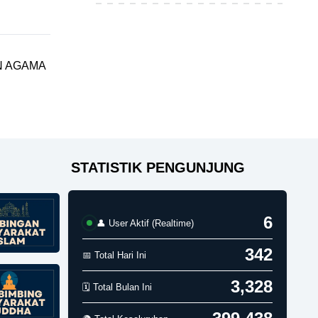
N AGAMA
STATISTIK PENGUNJUNG
16
👤 User Aktif (Realtime)
342
📅 Total Hari Ini
3,328
🗓️ Total Bulan Ini