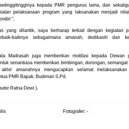
tinggitingginy
a ke
pada PMR pengurus lama,
d
an sekali
giatan pelaksanaan program yang laksanakan menjadi nila
ndiri
”.
us yang dilantik
,
saya berharap terkait dengan kegiatan
ebaik
-
baiknya sebagaimana amanah,
dedikasih dan k
ala
M
adrasah
juga
memberikan motifasi kepada Dewan gu
untuk senantiasa memberikan bimbingan, dorongan, semangat
 akhir amanahnya mengucapkan
selamat melaksanakan
etua PMR Bapak. Budiman S.Pd.
ibutor Ratna Dewi ).
lis
Fotografer: -