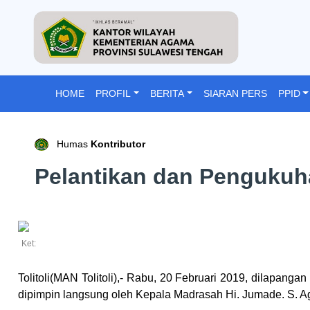
HOME
PROFIL
BERITA
SIARAN PERS
PPID
Humas
Kontributor
Pelantikan dan Pengukuh
Ket:
Tolitoli(MAN Tolitoli),-
Rabu, 20
F
ebruari 2019
,
d
ilapangan
dipimpin langsung oleh
K
epala
M
adrasah Hi. J
umade
. S. A