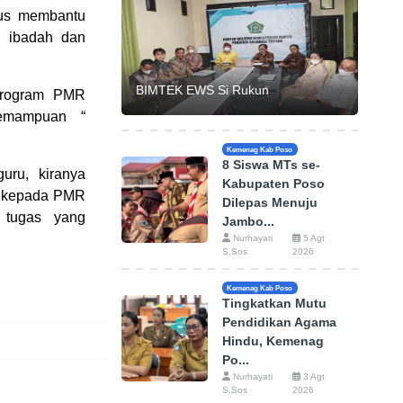
gus membantu
i ibadah dan
BIMTEK EWS Si Rukun
 program PMR
emampuan
“
Kemenag Kab Poso
8 Siswa MTs se-
ru, kiranya
Kabupaten Poso
kepada PMR
Dilepas Menuju
 tugas yang
Jambo...
Nurhayati
5 Agt
S.Sos
2026
Kemenag Kab Poso
Tingkatkan Mutu
Pendidikan Agama
Hindu, Kemenag
Po...
Nurhayati
3 Agt
S.Sos
2026