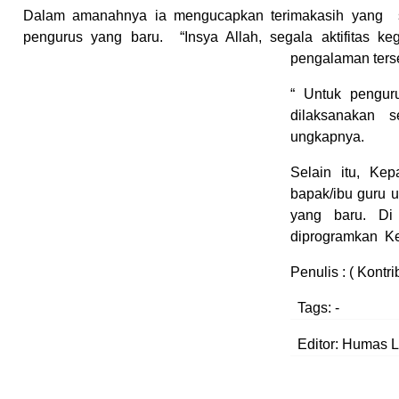
Dalam
amanah
nya ia mengucapkan
terimakasih
yang
se
pengurus yang baru.
“
Insya
A
llah
,
segala aktifitas ke
pengalaman terse
“ Untuk
pengur
dilaksanakan s
ungkapnya
.
Selain itu, K
ep
bapak/ibu guru 
yang baru
. Di
diprogramkan K
Penulis : ( Kontr
Tags:
-
Editor: Humas Li