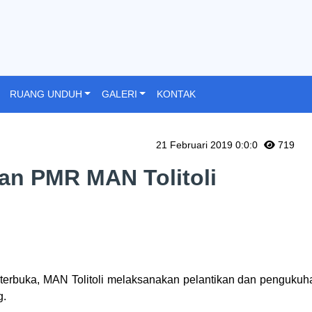
RUANG UNDUH
GALERI
KONTAK
21 Februari 2019 0:0:0
719
an PMR MAN Tolitoli
 terbuka
,
MAN Tolitoli
m
elaksanakan pelantikan dan penguku
g
.