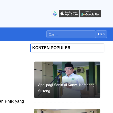
Cari
KONTEN POPULER
Apel pagi Senin di Kanwil Kemenag
Sulteng
han PMR yang