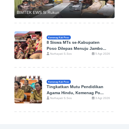
BIMTEK EWS Si Rukun
Kemenag Kab Poso
8 Siswa MTs se-Kabupaten
Poso Dilepas Menuju Jambo...
Nurhayati S.Sos
5 Agt 2026
Kemenag Kab Poso
Tingkatkan Mutu Pendidikan
Agama Hindu, Kemenag Po...
Nurhayati S.Sos
3 Agt 2026