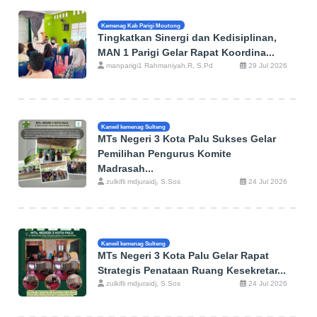
Kemenag Kab Parigi Moutong
Tingkatkan Sinergi dan Kedisiplinan,
MAN 1 Parigi Gelar Rapat Koordina...
manparigi1 Rahmaniyah.R, S.Pd
29 Jul 2026
Kanwil kemenag Sulteng
MTs Negeri 3 Kota Palu Sukses Gelar
Pemilihan Pengurus Komite
Madrasah...
zulkifli mdjuraidj, S.Sos
24 Jul 2026
Kanwil kemenag Sulteng
MTs Negeri 3 Kota Palu Gelar Rapat
Strategis Penataan Ruang Kesekretar...
zulkifli mdjuraidj, S.Sos
24 Jul 2026