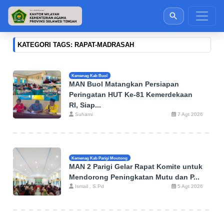
KATEGORI TAGS: RAPAT-MADRASAH
Kemenag Kab Buol
MAN Buol Matangkan Persiapan
Peringatan HUT Ke-81 Kemerdekaan
RI, Siap...
Suharni
7 Agt 2026
Kemenag Kab Parigi Moutong
MAN 2 Parigi Gelar Rapat Komite untuk
Mendorong Peningkatan Mutu dan P...
Ismail , S.Pd
5 Agt 2026