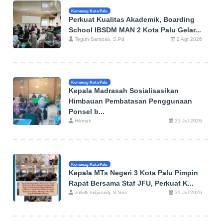
Kemenag Kota Palu
Perkuat Kualitas Akademik, Boarding
School IBSDM MAN 2 Kota Palu Gelar...
Teguh Santoso, S.Pd
2 Agt 2026
Kemenag Kota Palu
Kepala Madrasah Sosialisasikan
Himbauan Pembatasan Penggunaan
Ponsel b...
Hikmah
31 Jul 2026
Kemenag Kota Palu
Kepala MTs Negeri 3 Kota Palu Pimpin
Rapat Bersama Staf JFU, Perkuat K...
zulkifli mdjuraidj, S.Sos
31 Jul 2026