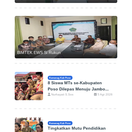
BIMTEK EWS Si Rukun
Kemenag Kab Poso
8 Siswa MTs se-Kabupaten
Poso Dilepas Menuju Jambo...
Nurhayati S.Sos
5 Agt 2026
Kemenag Kab Poso
Tingkatkan Mutu Pendidikan