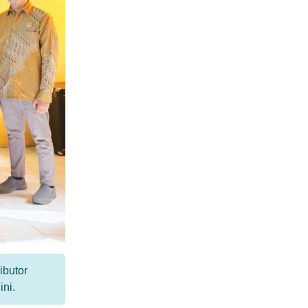
ibutor
ni.