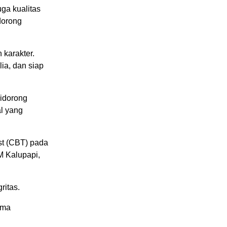
ga kualitas
dorong
karakter.
ia, dan siap
didorong
l yang
st (CBT) pada
M Kalupapi,
ritas.
ama