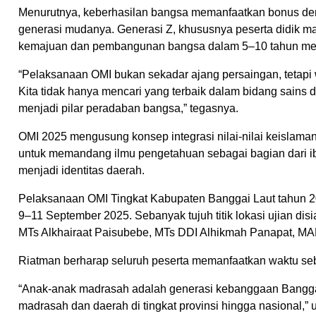
Menurutnya, keberhasilan bangsa memanfaatkan bonus demogr
generasi mudanya. Generasi Z, khususnya peserta didik m
kemajuan dan pembangunan bangsa dalam 5–10 tahun me
“Pelaksanaan OMI bukan sekadar ajang persaingan, tetapi
Kita tidak hanya mencari yang terbaik dalam bidang sains d
menjadi pilar peradaban bangsa,” tegasnya.
OMI 2025 mengusung konsep integrasi nilai-nilai keislaman 
untuk memandang ilmu pengetahuan sebagai bagian dari ib
menjadi identitas daerah.
Pelaksanaan OMI Tingkat Kabupaten Banggai Laut tahun 20
9–11 September 2025. Sebanyak tujuh titik lokasi ujian d
MTs Alkhairaat Paisubebe, MTs DDI Alhikmah Panapat, MA
Riatman berharap seluruh peserta memanfaatkan waktu sebai
“Anak-anak madrasah adalah generasi kebanggaan Banggai
madrasah dan daerah di tingkat provinsi hingga nasional,” u