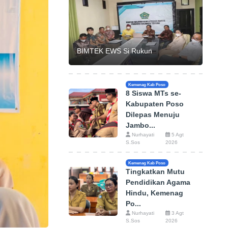
BIMTEK EWS Si Rukun
Kemenag Kab Poso
8 Siswa MTs se-
Kabupaten Poso
Dilepas Menuju
Jambo...
Nurhayati
5 Agt
S.Sos
2026
Kemenag Kab Poso
Tingkatkan Mutu
Pendidikan Agama
Hindu, Kemenag
Po...
Nurhayati
3 Agt
S.Sos
2026