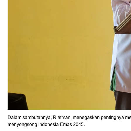
Dalam sambutannya, Riatman, menegaskan pentingnya men
menyongsong Indonesia Emas 2045.