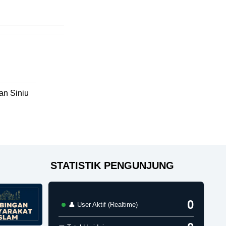
n Siniu
STATISTIK PENGUNJUNG
0
👤 User Aktif (Realtime)