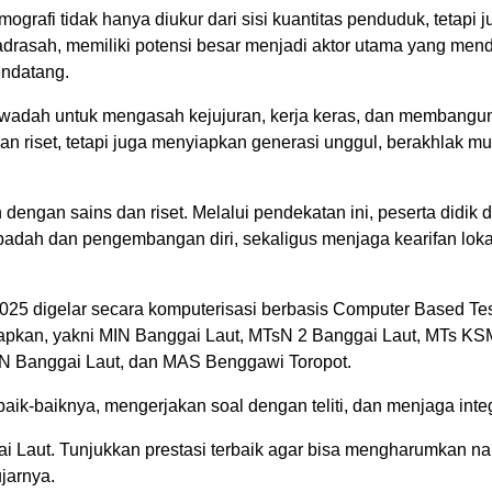
afi tidak hanya diukur dari sisi kuantitas penduduk, tetapi ju
adrasah, memiliki potensi besar menjadi aktor utama yang men
ndatang.
 wadah untuk mengasah kejujuran, kerja keras, dan membangun 
an riset, tetapi juga menyiapkan generasi unggul, berakhlak mul
dengan sains dan riset. Melalui pendekatan ini, peserta didik 
adah dan pengembangan diri, sekaligus menjaga kearifan loka
25 digelar secara komputerisasi berbasis Computer Based Te
isiapkan, yakni MIN Banggai Laut, MTsN 2 Banggai Laut, MTs KS
N Banggai Laut, dan MAS Benggawi Toropot.
k-baiknya, mengerjakan soal dengan teliti, dan menjaga integ
 Laut. Tunjukkan prestasi terbaik agar bisa mengharumkan n
jarnya.