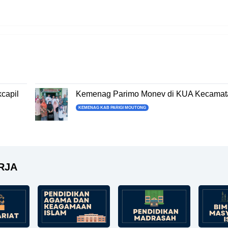
capil
Kemenag Parimo Monev di KUA Kecamata
KEMENAG KAB PARIGI MOUTONG
RJA