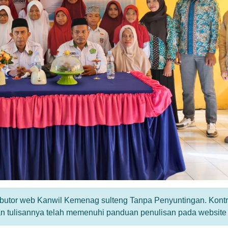
ributor web Kanwil Kemenag sulteng Tanpa Penyuntingan. Kontr
an tulisannya telah memenuhi panduan penulisan pada website i