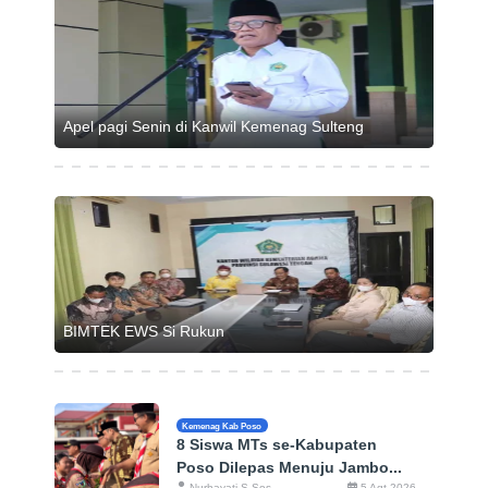
Apel pagi Senin di Kanwil Kemenag Sulteng
BIMTEK EWS Si Rukun
Kemenag Kab Poso
8 Siswa MTs se-Kabupaten
Poso Dilepas Menuju Jambo...
Nurhayati S.Sos
5 Agt 2026