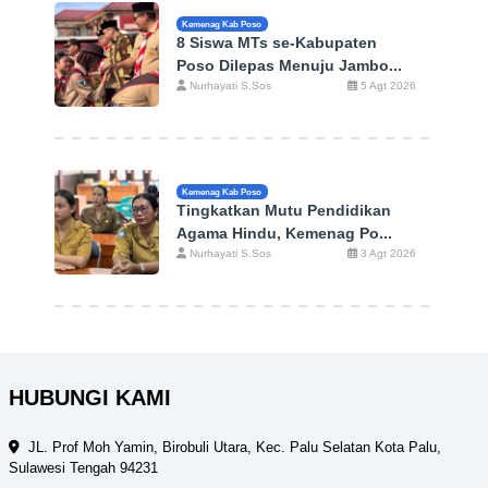
Kemenag Kab Poso
8 Siswa MTs se-Kabupaten
Poso Dilepas Menuju Jambo...
Nurhayati S.Sos
5 Agt 2026
Kemenag Kab Poso
Tingkatkan Mutu Pendidikan
Agama Hindu, Kemenag Po...
Nurhayati S.Sos
3 Agt 2026
HUBUNGI KAMI
JL. Prof Moh Yamin, Birobuli Utara, Kec. Palu Selatan Kota Palu,
Sulawesi Tengah 94231