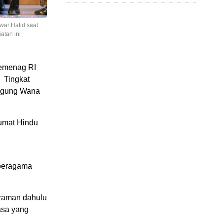
war Hafid saat
atan ini
Kemenag RI
 Tingkat
 Agung Wana
 umat Hindu
 beragama
 zaman dahulu
asa yang