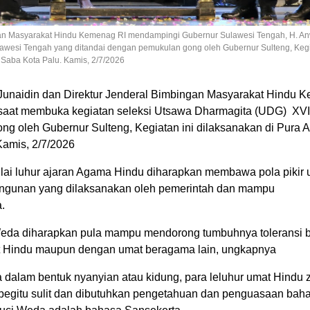
ngan Masyarakat Hindu Kemenag RI mendampingi Gubernur Sulawesi Tengah, H. An
awesi Tengah yang ditandai dengan pemukulan gong oleh Gubernur Sulteng, Kegi
Saba Kota Palu. Kamis, 2/7/2026
Junaidin dan Direktur Jenderal Bimbingan Masyarakat Hindu 
saat membuka kegiatan seleksi Utsawa Dharmagita (UDG) XVI
ng oleh Gubernur Sulteng, Kegiatan ini dilaksanakan di Pura
Kamis, 2/7/2026
nilai luhur ajaran Agama Hindu diharapkan membawa pola pikir
angunan yang dilaksanakan oleh pemerintah dan mampu
.
suci Weda diharapkan pula mampu mendorong tumbuhnya toleransi
t Hindu maupun dengan umat beragama lain, ungkapnya
dalam bentuk nyanyian atau kidung, para leluhur umat Hindu
egitu sulit dan dibutuhkan pengetahuan dan penguasaan bah