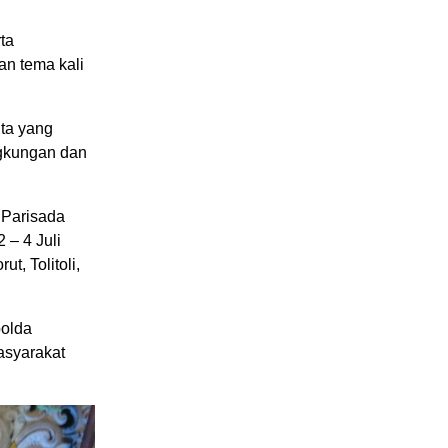
ta
n tema kali
ta yang
ngkungan dan
 Parisada
 – 4 Juli
t, Tolitoli,
polda
asyarakat