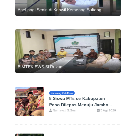
Apel pagi Senin di Kanwil Kemenag Sulteng
BIMTEK EWS Si Rukun
Kemenag Kab Poso
8 Siswa MTs se-Kabupaten
Poso Dilepas Menuju Jambo...
Nurhayati S.Sos
5 Agt 2026