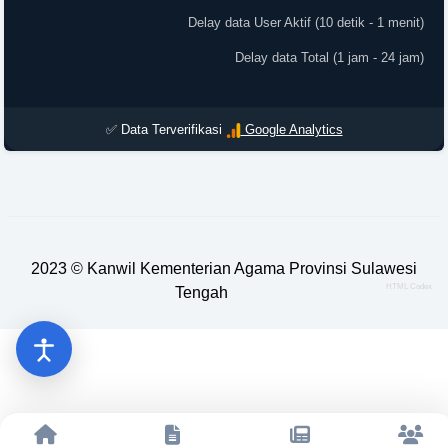
Delay data User Aktif (10 detik - 1 menit)
Delay data Total (1 jam - 24 jam)
✅ Data Terverifikasi
Google Analytics
2023 ©
Kanwil Kementerian Agama Provinsi Sulawesi
HTML Codex
Tengah