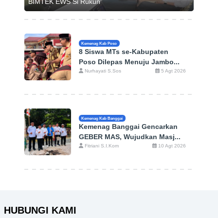
BIMTEK EWS Si Rukun
Kemenag Kab Poso
8 Siswa MTs se-Kabupaten
Poso Dilepas Menuju Jambo...
Nurhayati S.Sos
5 Agt 2026
Kemenag Kab Banggai
Kemenag Banggai Gencarkan
GEBER MAS, Wujudkan Masj...
Fitriani S.I.Kom
10 Agt 2026
HUBUNGI KAMI