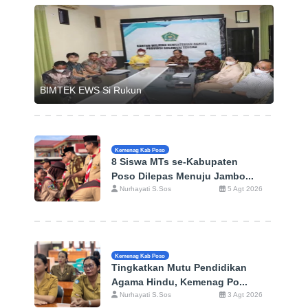
BIMTEK EWS Si Rukun
Kemenag Kab Poso
8 Siswa MTs se-Kabupaten
Poso Dilepas Menuju Jambo...
Nurhayati S.Sos
5 Agt 2026
Kemenag Kab Poso
Tingkatkan Mutu Pendidikan
Agama Hindu, Kemenag Po...
Nurhayati S.Sos
3 Agt 2026