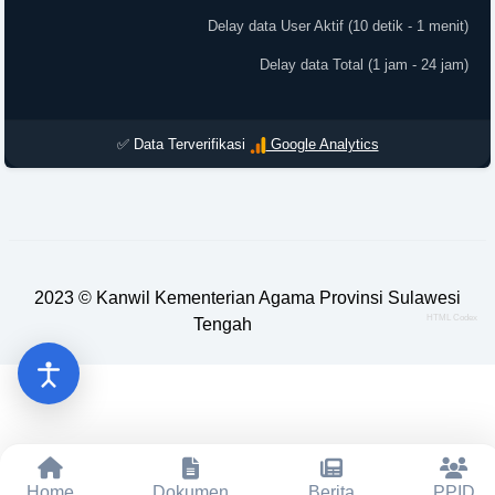
Delay data User Aktif (10 detik - 1 menit)
Delay data Total (1 jam - 24 jam)
✅ Data Terverifikasi
Google Analytics
2023 ©
Kanwil Kementerian Agama Provinsi Sulawesi
HTML Codex
Tengah
Home
Dokumen
Berita
PPID