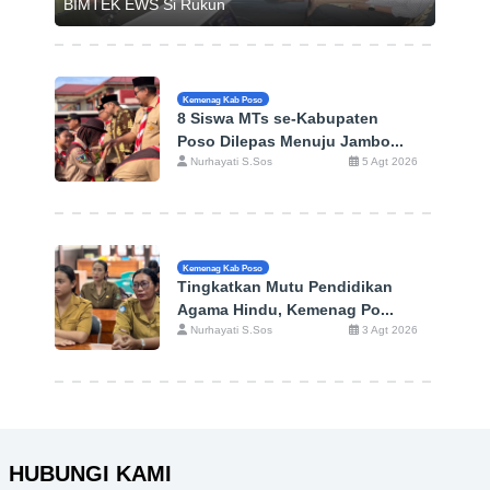
BIMTEK EWS Si Rukun
Kemenag Kab Poso
8 Siswa MTs se-Kabupaten
Poso Dilepas Menuju Jambo...
Nurhayati S.Sos
5 Agt 2026
Kemenag Kab Poso
Tingkatkan Mutu Pendidikan
Agama Hindu, Kemenag Po...
Nurhayati S.Sos
3 Agt 2026
HUBUNGI KAMI