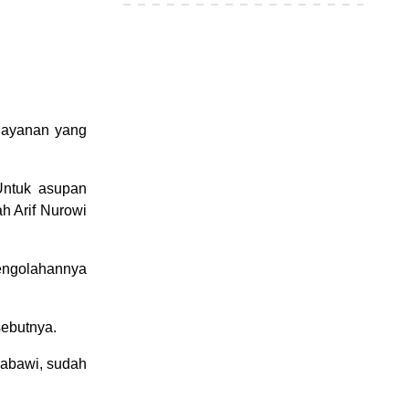
 layanan yang
 Untuk asupan
h Arif Nurowi
engolahannya
sebutnya.
 Nabawi, sudah