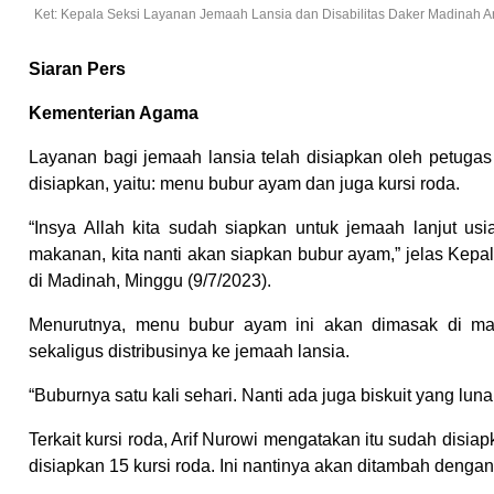
Ket: Kepala Seksi Layanan Jemaah Lansia dan Disabilitas Daker Madinah Ar
Siaran Pers
Kementerian Agama
Layanan bagi jemaah lansia telah disiapkan oleh petugas
disiapkan, yaitu: menu bubur ayam dan juga kursi roda.
“Insya Allah kita sudah siapkan untuk jemaah lanjut u
makanan, kita nanti akan siapkan bubur ayam,” jelas Kep
di Madinah, Minggu (9/7/2023).
Menurutnya, menu bubur ayam ini akan dimasak di mas
sekaligus distribusinya ke jemaah lansia.
“Buburnya satu kali sehari. Nanti ada juga biskuit yang lu
Terkait kursi roda, Arif Nurowi mengatakan itu sudah disiap
disiapkan 15 kursi roda. Ini nantinya akan ditambah denga