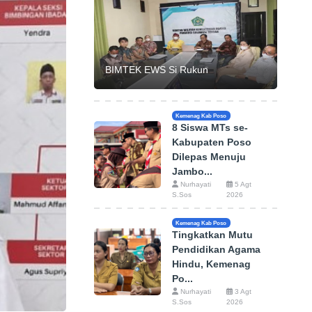
BIMTEK EWS Si Rukun
Kemenag Kab Poso
8 Siswa MTs se-
Kabupaten Poso
Dilepas Menuju
Jambo...
Nurhayati
5 Agt
S.Sos
2026
Kemenag Kab Poso
Tingkatkan Mutu
Pendidikan Agama
Hindu, Kemenag
Po...
Nurhayati
3 Agt
S.Sos
2026