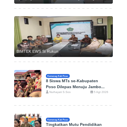
BIMTEK EWS Si Rukun
Kemenag Kab Poso
8 Siswa MTs se-Kabupaten
Poso Dilepas Menuju Jambo...
Nurhayati S.Sos
5 Agt 2026
Kemenag Kab Poso
Tingkatkan Mutu Pendidikan