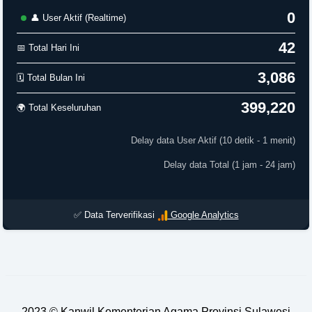
0
👤 User Aktif (Realtime)
42
📅 Total Hari Ini
3,086
🗓️ Total Bulan Ini
399,220
🌍 Total Keseluruhan
Delay data User Aktif (10 detik - 1 menit)
Delay data Total (1 jam - 24 jam)
✅ Data Terverifikasi
Google Analytics
2023 ©
Kanwil Kementerian Agama Provinsi Sulawesi