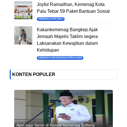
Joyful Ramadhan, Kemenag Kota
Palu Tebar 59 Paket Bantuan Sosial
KEMENAG KOTA PALU
Kakankemenag Bangkep Ajak
Jemaah Majelis Taklim segera
Laksanakan Kewajiban dalam
Kehidupan
KEMENAG KAB BANGGAI KEPULAUAN
KONTEN POPULER
Apel pagi Senin di Kanwil Kemenag Sulteng