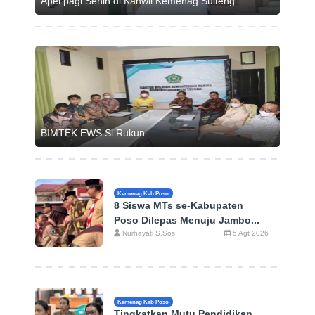
Apel pagi Senin di Kanwil Kemenag Sulteng
BIMTEK EWS Si Rukun
Kemenag Kab Poso
8 Siswa MTs se-Kabupaten
Poso Dilepas Menuju Jambo...
Nurhayati S.Sos
5 Agt 2026
Kemenag Kab Poso
Tingkatkan Mutu Pendidikan