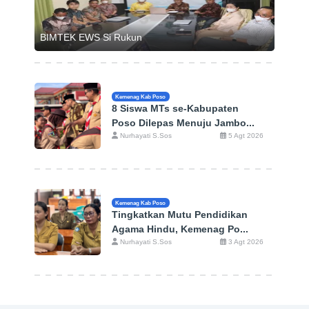
BIMTEK EWS Si Rukun
Kemenag Kab Poso
8 Siswa MTs se-Kabupaten
Poso Dilepas Menuju Jambo...
Nurhayati S.Sos
5 Agt 2026
Kemenag Kab Poso
Tingkatkan Mutu Pendidikan
Agama Hindu, Kemenag Po...
Nurhayati S.Sos
3 Agt 2026