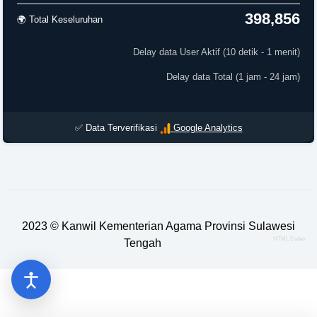
398,856
🌍 Total Keseluruhan
Delay data User Aktif (10 detik - 1 menit)
Delay data Total (1 jam - 24 jam)
✅ Data Terverifikasi
Google Analytics
2023 ©
Kanwil Kementerian Agama Provinsi Sulawesi
HTML Codex
Tengah