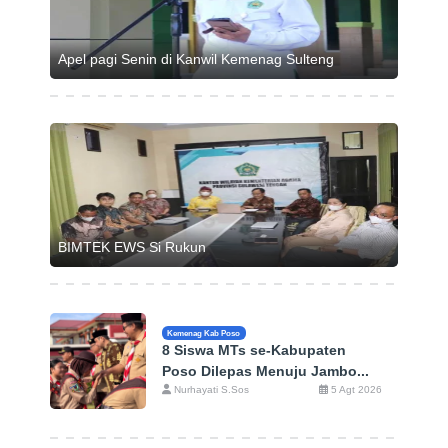
Apel pagi Senin di Kanwil Kemenag Sulteng
BIMTEK EWS Si Rukun
Kemenag Kab Poso
8 Siswa MTs se-Kabupaten
Poso Dilepas Menuju Jambo...
Nurhayati S.Sos
5 Agt 2026