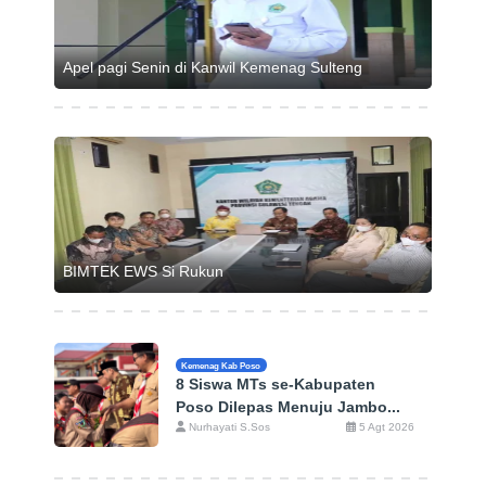
Apel pagi Senin di Kanwil Kemenag Sulteng
BIMTEK EWS Si Rukun
Kemenag Kab Poso
8 Siswa MTs se-Kabupaten
Poso Dilepas Menuju Jambo...
Nurhayati S.Sos
5 Agt 2026