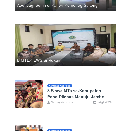
Apel pagi Senin di Kanwil Kemenag Sulteng
BIMTEK EWS Si Rukun
Kemenag Kab Poso
8 Siswa MTs se-Kabupaten
Poso Dilepas Menuju Jambo...
Nurhayati S.Sos
5 Agt 2026
Kemenag Kab Poso