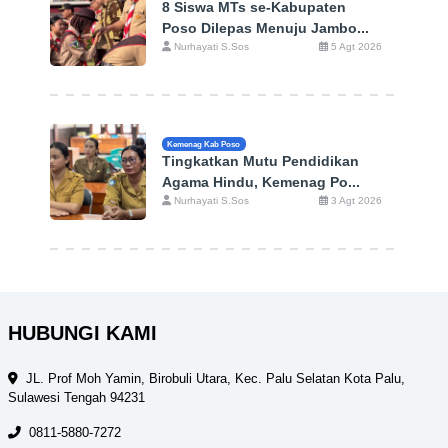
8 Siswa MTs se-Kabupaten
Poso Dilepas Menuju Jambo...
Nurhayati S.Sos
5 Agt 2026
Kemenag Kab Poso
Tingkatkan Mutu Pendidikan
Agama Hindu, Kemenag Po...
Nurhayati S.Sos
3 Agt 2026
HUBUNGI KAMI
JL. Prof Moh Yamin, Birobuli Utara, Kec. Palu Selatan Kota Palu,
Sulawesi Tengah 94231
0811-5880-7272