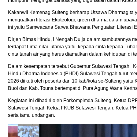
mumpuni mengingat bahasa yang digunakan dalam Kitab s
Kakanwil Kemenag Sulteng berharap Utsawa Dharmagita 
menguatkan literasi Ekoteologi, green dharma dalam upa
ini yaitu Samwacana Sarwa Bhawana Penguatan Literasi 
Dirjen Bimas Hindu, I Nengah Duija dalam sambutannya 
terdapat Lima nilai utama yaitu kepada cinta kepada Tuhan
cinta tanah air yang harus diamalkan dalam kehidupan di t
Dalam kesempatan tersebut Gubernur Sulawesi Tengah, 
Hindu Dharma Indonesia (PHDI) Sulawesi Tengah turut memb
2026 diikuti oleh peserta dari 10 kab/kota se-Sulteng yaitu
Buol dan Kab. Touna bertempat di Pura Agung Wana Kertha
Kegiatan ini dihadiri oleh Forkompimda Sulteng, Ketua D
Sulawesi Tengah Ketua FKUB Sulawesi Tengah, Ketua PHD
serta tamu undangan.