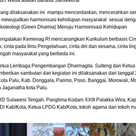
uci Weda adalah bahasa Sansekerta
yang dilaksanakan ini mampu mencerdaskan, mencerahkan ser
ya mewujudkan harmonisasi kehidupan masyarakat sesuai denga
Ekoteologi (Green Dharma) Menuju Harmonisasi Kehidupan
mengatakan Kemenag RI mencanangkan Kurikulum berbasis Cin
, cinta pada Ilmu Pengetahuan, cinta diri dan sesama, cinta li
engah masyarakat yang berbeda ini.
Ketua Lembaga Pengembangan Dharmagita Sulteng dan Ketua
erikan sambutan dan kegiatan ini dilaksanakan dari tanggal 2
 Kota Palu, Kab. Donggala, Parimo, Poso, Banggai, Morowali, Moru
 Jaganatha kota Palu.
PRD Sulawesi Tengah, Panglima Kodam XXIII Palakka Wira, Ka
I Kab/Kota, Ketua LPDG Kab/Kota, tokoh agama dan tokoh m