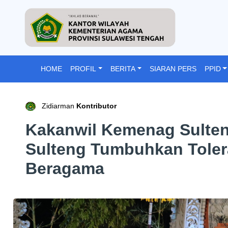
HOME
PROFIL
BERITA
SIARAN PERS
PPID
Zidiarman
Kontributor
Kakanwil Kemenag Sulten
Sulteng Tumbuhkan Toler
Beragama