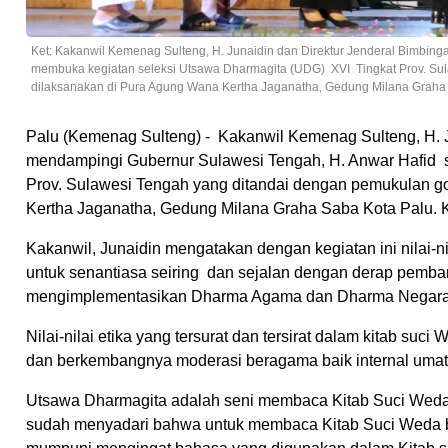
Ket: Kakanwil Kemenag Sulteng, H. Junaidin dan Direktur Jenderal Bimbi
membuka kegiatan seleksi Utsawa Dharmagita (UDG) XVI Tingkat Prov. Sul
dilaksanakan di Pura Agung Wana Kertha Jaganatha, Gedung Milana Graha 
Palu (Kemenag Sulteng) - Kakanwil Kemenag Sulteng, H. 
mendampingi Gubernur Sulawesi Tengah, H. Anwar Hafid 
Prov. Sulawesi Tengah yang ditandai dengan pemukulan go
Kertha Jaganatha, Gedung Milana Graha Saba Kota Palu. 
Kakanwil, Junaidin mengatakan dengan kegiatan ini nilai-
untuk senantiasa seiring dan sejalan dengan derap pemb
mengimplementasikan Dharma Agama dan Dharma Negara
Nilai-nilai etika yang tersurat dan tersirat dalam kitab 
dan berkembangnya moderasi beragama baik internal uma
Utsawa Dharmagita adalah seni membaca Kitab Suci Weda 
sudah menyadari bahwa untuk membaca Kitab Suci Weda b