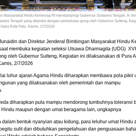
ngan Masyarakat Hindu Kemenag RI mendampingi Gubernur Sulawesi Tengah, H. An
awesi Tengah yang ditandai dengan pemukulan gong oleh Gubernur Sulteng, Kegi
Saba Kota Palu. Kamis, 2/7/2026
Junaidin dan Direktur Jenderal Bimbingan Masyarakat Hindu 
saat membuka kegiatan seleksi Utsawa Dharmagita (UDG) XVI
ng oleh Gubernur Sulteng, Kegiatan ini dilaksanakan di Pura
Kamis, 2/7/2026
nilai luhur ajaran Agama Hindu diharapkan membawa pola pikir
angunan yang dilaksanakan oleh pemerintah dan mampu
.
suci Weda diharapkan pula mampu mendorong tumbuhnya toleransi
t Hindu maupun dengan umat beragama lain, ungkapnya
dalam bentuk nyanyian atau kidung, para leluhur umat Hindu
egitu sulit dan dibutuhkan pengetahuan dan penguasaan bah