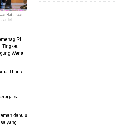
war Hafid saat
atan ini
Kemenag RI
 Tingkat
 Agung Wana
 umat Hindu
 beragama
 zaman dahulu
asa yang