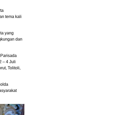
ta
n tema kali
ta yang
ngkungan dan
 Parisada
 – 4 Juli
t, Tolitoli,
polda
asyarakat