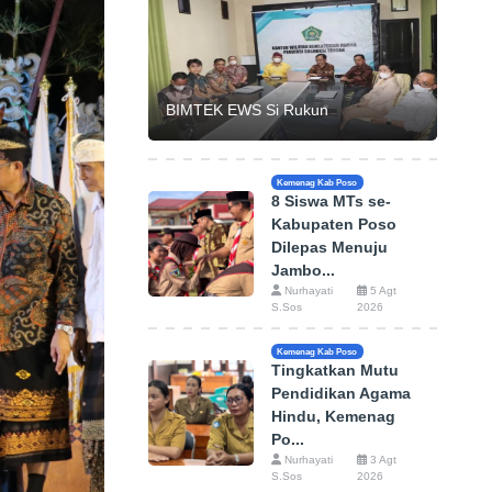
BIMTEK EWS Si Rukun
Kemenag Kab Poso
8 Siswa MTs se-
Kabupaten Poso
Dilepas Menuju
Jambo...
Nurhayati
5 Agt
S.Sos
2026
Kemenag Kab Poso
Tingkatkan Mutu
Pendidikan Agama
Hindu, Kemenag
Po...
Nurhayati
3 Agt
S.Sos
2026