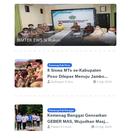
BIMTEK EWS Si Rukun
Kemenag Kab Poso
8 Siswa MTs se-Kabupaten
Poso Dilepas Menuju Jambo...
Nurhayati S.Sos
5 Agt 2026
Kemenag Kab Banggai
Kemenag Banggai Gencarkan
GEBER MAS, Wujudkan Masj...
Fitriani S.I.Kom
10 Agt 2026