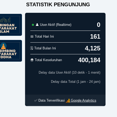
STATISTIK PENGUNJUNG
0
👤 User Aktif (Realtime)
161
📅 Total Hari Ini
4,125
🗓️ Total Bulan Ini
400,184
🌍 Total Keseluruhan
Delay data User Aktif (10 detik - 1 menit)
Delay data Total (1 jam - 24 jam)
✅ Data Terverifikasi
Google Analytics