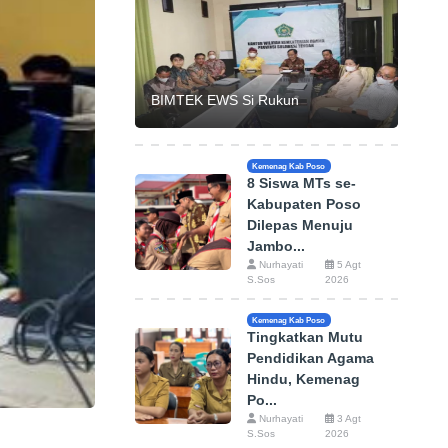
BIMTEK EWS Si Rukun
Kemenag Kab Poso
8 Siswa MTs se-
Kabupaten Poso
Dilepas Menuju
Jambo...
Nurhayati
5 Agt
S.Sos
2026
Kemenag Kab Poso
Tingkatkan Mutu
Pendidikan Agama
Hindu, Kemenag
Po...
Nurhayati
3 Agt
S.Sos
2026