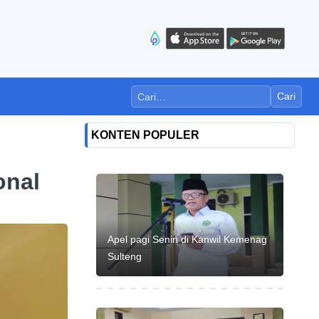
Cari
KONTEN POPULER
onal
Apel pagi Senin di Kanwil Kemenag
Sulteng