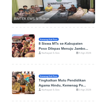
BIMTEK EWS Si Rukun
Kemenag Kab Poso
8 Siswa MTs se-Kabupaten
Poso Dilepas Menuju Jambo...
Nurhayati S.Sos
5 Agt 2026
Kemenag Kab Poso
Tingkatkan Mutu Pendidikan
Agama Hindu, Kemenag Po...
Nurhayati S.Sos
3 Agt 2026