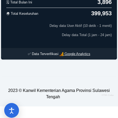
3,896
🗓️ Total Bulan Ini
399,953
🌍 Total Keseluruhan
Delay data User Aktif (10 detik - 1 menit)
Delay data Total (1 jam - 24 jam)
✅ Data Terverifikasi
Google Analytics
2023 ©
Kanwil Kementerian Agama Provinsi Sulawesi
HTML Codex
Tengah