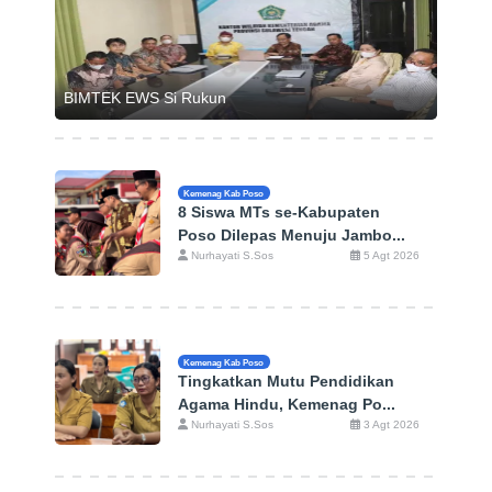
BIMTEK EWS Si Rukun
Kemenag Kab Poso
8 Siswa MTs se-Kabupaten
Poso Dilepas Menuju Jambo...
Nurhayati S.Sos
5 Agt 2026
Kemenag Kab Poso
Tingkatkan Mutu Pendidikan
Agama Hindu, Kemenag Po...
Nurhayati S.Sos
3 Agt 2026