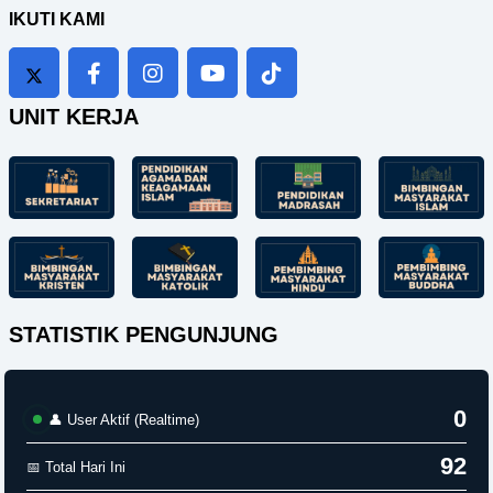
IKUTI KAMI
UNIT KERJA
STATISTIK PENGUNJUNG
0
👤 User Aktif (Realtime)
92
📅 Total Hari Ini