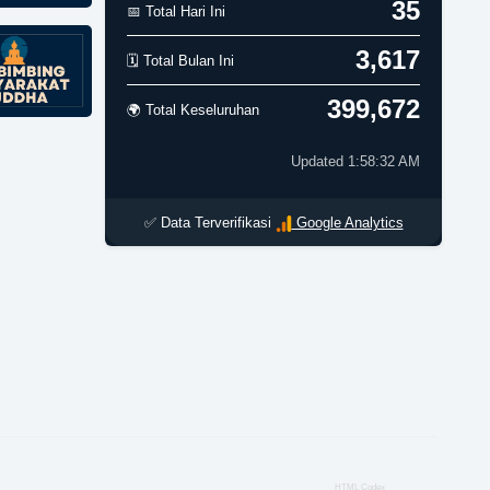
35
📅 Total Hari Ini
3,617
🗓️ Total Bulan Ini
399,672
🌍 Total Keseluruhan
Updated 1:58:32 AM
✅ Data Terverifikasi
Google Analytics
HTML Codex