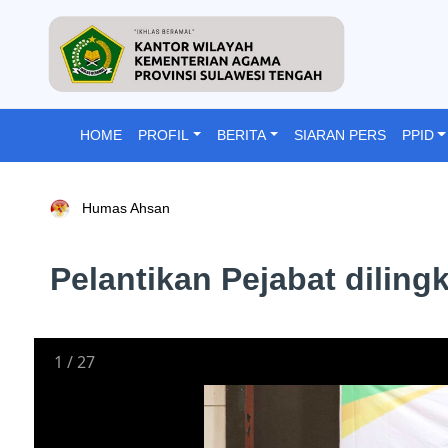
HOME
PROFIL
BERITA
SIARAN PERS
PPID
Humas Ahsan
Pelantikan Pejabat dilin
1
/
27