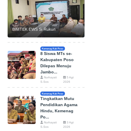
BIMTEK EWS Si Rukun
Kemenag Kab Poso
8 Siswa MTs se-
Kabupaten Poso
Dilepas Menuju
Jambo...
Nurhayati
5 Agt
S.Sos
2026
Kemenag Kab Poso
Tingkatkan Mutu
Pendidikan Agama
Hindu, Kemenag
Po...
Nurhayati
3 Agt
S.Sos
2026