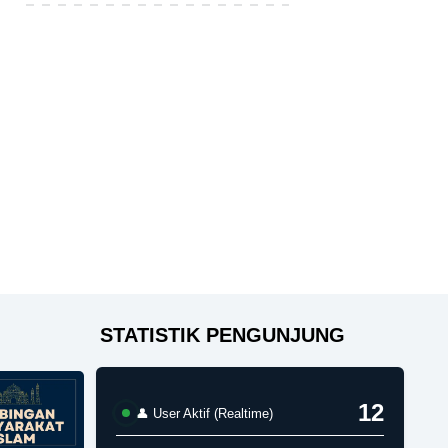
STATISTIK PENGUNJUNG
12
👤 User Aktif (Realtime)