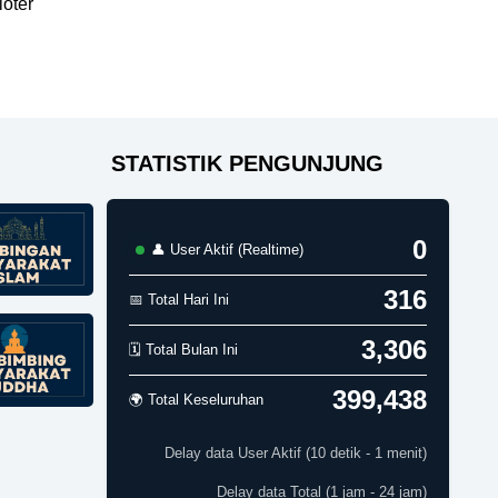
loter
STATISTIK PENGUNJUNG
0
👤 User Aktif (Realtime)
316
📅 Total Hari Ini
3,306
🗓️ Total Bulan Ini
399,438
🌍 Total Keseluruhan
Delay data User Aktif (10 detik - 1 menit)
Delay data Total (1 jam - 24 jam)