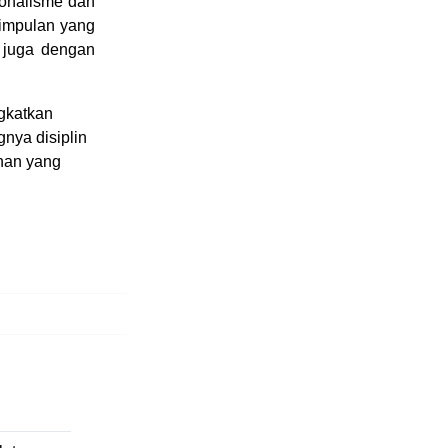
ionalisme dan
simpulan yang
 juga dengan
gkatkan
nya disiplin
anan yang