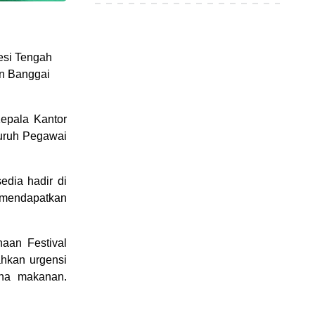
esi Tengah
n Banggai
epala Kantor
luruh Pegawai
dia hadir di
 mendapatkan
an Festival
hkan urgensi
aha makanan.