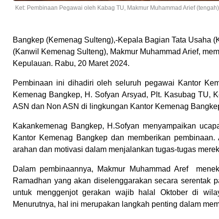
Ket: Pembinaan Pegawai oleh Kabag TU, Makmur Muhammad Arief (tengah)
Bangkep (Kemenag Sulteng),-Kepala Bagian Tata Usaha (
(Kanwil Kemenag Sulteng), Makmur Muhammad Arief, mem
Kepulauan. Rabu, 20 Maret 2024.
Pembinaan ini dihadiri oleh seluruh pegawai Kantor K
Kemenag Bangkep, H. Sofyan Arsyad, Plt. Kasubag TU, K
ASN dan Non ASN di lingkungan Kantor Kemenag Bangke
Kakankemenag Bangkep, H.Sofyan menyampaikan ucapan 
Kantor Kemenag Bangkep dan memberikan pembinaan. A
arahan dan motivasi dalam menjalankan tugas-tugas merek
Dalam pembinaannya, Makmur Muhammad Aref menekan
Ramadhan yang akan diselenggarakan secara serentak p
untuk menggenjot gerakan wajib halal Oktober di wi
Menurutnya, hal ini merupakan langkah penting dalam mem