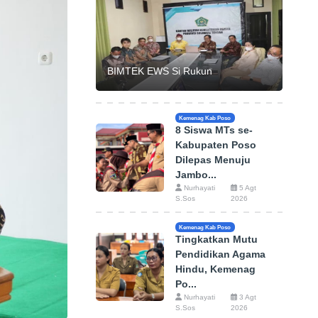
BIMTEK EWS Si Rukun
Kemenag Kab Poso
8 Siswa MTs se-
Kabupaten Poso
Dilepas Menuju
Jambo...
Nurhayati
5 Agt
S.Sos
2026
Kemenag Kab Poso
Tingkatkan Mutu
Pendidikan Agama
Hindu, Kemenag
Po...
Nurhayati
3 Agt
S.Sos
2026