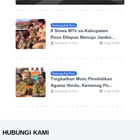
Kemenag Kab Poso
8 Siswa MTs se-Kabupaten
Poso Dilepas Menuju Jambo...
Nurhayati S.Sos
5 Agt 2026
Kemenag Kab Poso
Tingkatkan Mutu Pendidikan
Agama Hindu, Kemenag Po...
Nurhayati S.Sos
3 Agt 2026
HUBUNGI KAMI