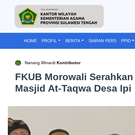
HOME
PROFIL
BERITA
SIARAN PERS
PPID
Nanang Winardi
Kontributor
FKUB Morowali Serahka
Masjid At-Taqwa Desa Ipi