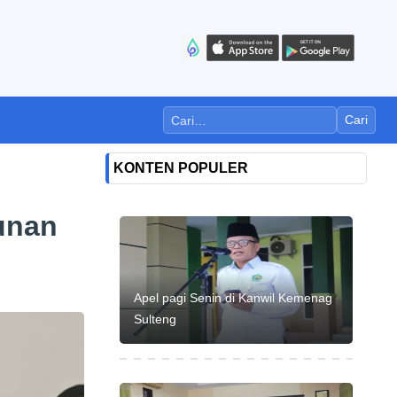
Cari
KONTEN POPULER
unan
Apel pagi Senin di Kanwil Kemenag
Sulteng