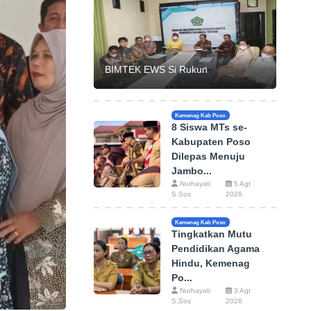
BIMTEK EWS Si Rukun
Kemenag Kab Poso
8 Siswa MTs se-
Kabupaten Poso
Dilepas Menuju
Jambo...
Nurhayati
5 Agt
S.Sos
2026
Kemenag Kab Poso
Tingkatkan Mutu
Pendidikan Agama
Hindu, Kemenag
Po...
Nurhayati
3 Agt
S.Sos
2026