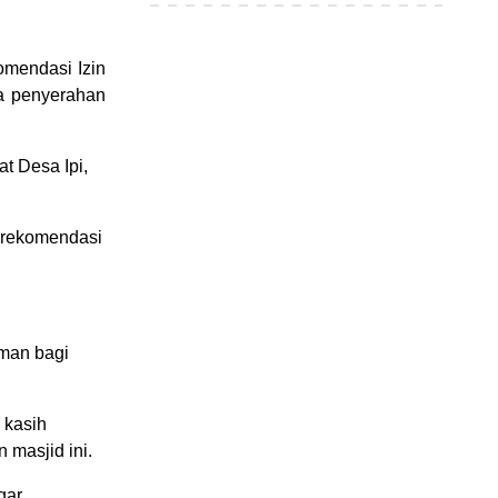
mendasi Izin
a penyerahan
t Desa Ipi,
 rekomendasi
man bagi
 kasih
masjid ini.
gar