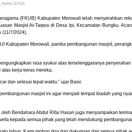
 Kamis 11/7/24
eragama (FKUB) Kabupaten Morowali telah menyerahkan reko
uasan Masjid At-Taqwa di Desa Ipi, Kecamatan Bungku. Acar
 (11/7/2024).
UI Kabupaten Morowali, panitia pembangunan masjid, perangka
engungkapkan rasa syukur atas terselenggaranya penyerahan
 atas kerja keras mereka.
r dan selesai tepat waktu," ujar Basir.
pembangunan masjid ini agar menjadi tempat ibadah yang nya
 oleh Bendahara Abdul Rifai Hasan juga menyampaikan terima
serta kepada semua pihak yang telah mendukung pembangunan 
 satu tahun. Kami mohon doa dan dukungan dari semua pihak a