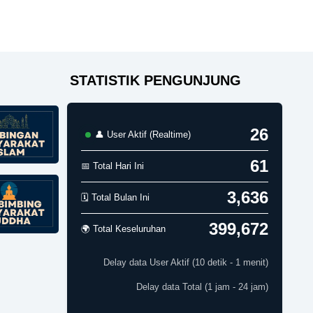
STATISTIK PENGUNJUNG
26
👤 User Aktif (Realtime)
61
📅 Total Hari Ini
3,636
🗓️ Total Bulan Ini
399,672
🌍 Total Keseluruhan
Delay data User Aktif (10 detik - 1 menit)
Delay data Total (1 jam - 24 jam)