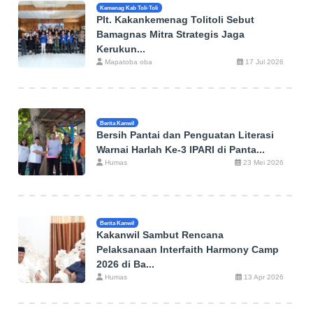
Kemenag Kab Toli-Toli
Plt. Kakankemenag Tolitoli Sebut
Bamagnas Mitra Strategis Jaga
Kerukun...
Mapatoba oba
17 Jul 2026
Berita Kanwil
Bersih Pantai dan Penguatan Literasi
Warnai Harlah Ke-3 IPARI di Panta...
Humas
23 Mei 2026
Berita Kanwil
Kakanwil Sambut Rencana
Pelaksanaan Interfaith Harmony Camp
2026 di Ba...
Humas
13 Apr 2026