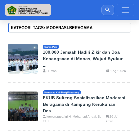
KATEGORI TAGS: MODERASI-BERAGAMA
Siaran Pers
100.000 Jemaah Hadiri Zikir dan Doa
Kebangsaan di Monas, Wujud Syukur
...
Humas
1 Agt 2026
Kemenag Kab Parigi Moutong
FKUB Sulteng Sosialisasikan Moderasi
Beragama di Kampung Kerukunan
Des...
kemenagparigi H. Mohamad Ahdal, S.
29 Jul
Fil. I
2026