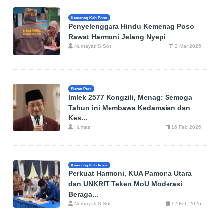
Kemenag Kab Poso
Penyelenggara Hindu Kemenag Poso
Rawat Harmoni Jelang Nyepi
Nurhayati S.Sos
2 Mar 2026
Siaran Pers
Imlek 2577 Kongzili, Menag: Semoga
Tahun ini Membawa Kedamaian dan
Kes...
Humas
16 Feb 2026
Kemenag Kab Poso
Perkuat Harmoni, KUA Pamona Utara
dan UNKRIT Teken MoU Moderasi
Beraga...
Nurhayati S.Sos
12 Feb 2026