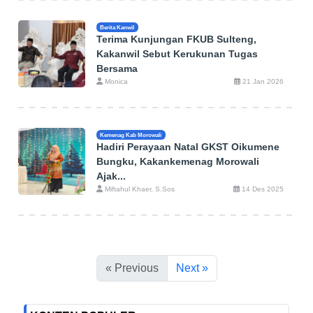
Berita Kanwil
Terima Kunjungan FKUB Sulteng,
Kakanwil Sebut Kerukunan Tugas
Bersama
Monica
21 Jan 2026
Kemenag Kab Morowali
Hadiri Perayaan Natal GKST Oikumene
Bungku, Kakankemenag Morowali
Ajak...
Miftahul Khaer, S.Sos
14 Des 2025
« Previous
Next »