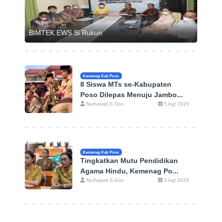
BIMTEK EWS Si Rukun
Kemenag Kab Poso
8 Siswa MTs se-Kabupaten
Poso Dilepas Menuju Jambo...
Nurhayati S.Sos
5 Agt 2026
Kemenag Kab Poso
Tingkatkan Mutu Pendidikan
Agama Hindu, Kemenag Po...
Nurhayati S.Sos
3 Agt 2026