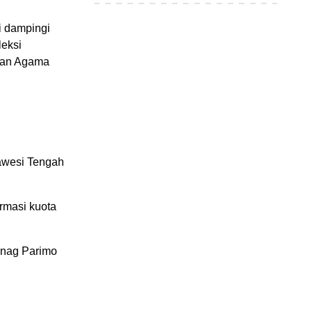
i dampingi
eksi
ian Agama
awesi Tengah
rmasi kuota
enag Parimo