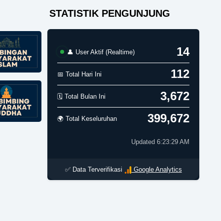
STATISTIK PENGUNJUNG
14
👤 User Aktif (Realtime)
112
📅 Total Hari Ini
3,672
🗓️ Total Bulan Ini
399,672
🌍 Total Keseluruhan
Updated 6:23:29 AM
✅ Data Terverifikasi
Google Analytics