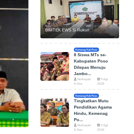
BIMTEK EWS Si Rukun
Kemenag Kab Poso
8 Siswa MTs se-
Kabupaten Poso
Dilepas Menuju
Jambo...
Nurhayati
5 Agt
S.Sos
2026
Kemenag Kab Poso
Tingkatkan Mutu
Pendidikan Agama
Hindu, Kemenag
Po...
Nurhayati
3 Agt
S.Sos
2026