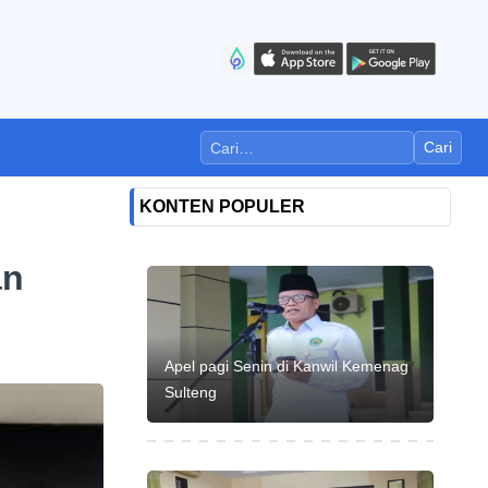
Cari
KONTEN POPULER
an
Apel pagi Senin di Kanwil Kemenag
Sulteng