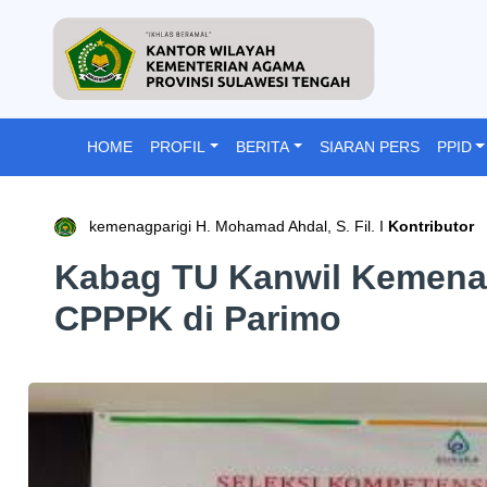
HOME
PROFIL
BERITA
SIARAN PERS
PPID
kemenagparigi H. Mohamad Ahdal, S. Fil. I
Kontributor
Kabag TU Kanwil Kemena
CPPPK di Parimo