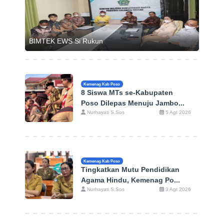
BIMTEK EWS Si Rukun
Kemenag Kab Poso
8 Siswa MTs se-Kabupaten
Poso Dilepas Menuju Jambo...
Nurhayati S.Sos
5 Agt 2026
Kemenag Kab Poso
Tingkatkan Mutu Pendidikan
Agama Hindu, Kemenag Po...
Nurhayati S.Sos
3 Agt 2026