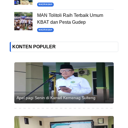
MADRASAH
MAN Tolitoli Raih Terbaik Umum
KBAT dan Pesta Gudep
MADRASAH
KONTEN POPULER
Apel pagi Senin di Kanwil Kemenag Sulteng