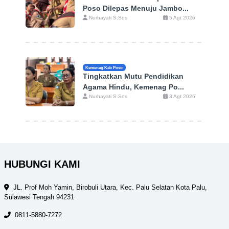
Poso Dilepas Menuju Jambo...
Nurhayati S.Sos
5 Agt 2026
Kemenag Kab Poso
Tingkatkan Mutu Pendidikan
Agama Hindu, Kemenag Po...
Nurhayati S.Sos
3 Agt 2026
HUBUNGI KAMI
JL. Prof Moh Yamin, Birobuli Utara, Kec. Palu Selatan Kota Palu,
Sulawesi Tengah 94231
0811-5880-7272