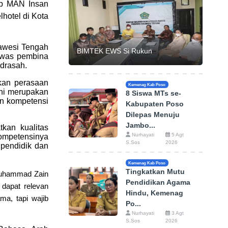
ab MAN Insan
hotel di Kota
awesi Tengah
BIMTEK EWS Si Rukun
awas pembina
adrasah.
kan perasaan
Kemenag Kab Poso
ini merupakan
8 Siswa MTs se-
an kompetensi
Kabupaten Poso
Dilepas Menuju
Jambo...
kan kualitas
Nurhayati
5 Agt
ompetensinya
S.Sos
2026
 pendidik dan
Kemenag Kab Poso
Tingkatkan Mutu
 Muhammad Zain
Pendidikan Agama
 dapat relevan
Hindu, Kemenag
a, tapi wajib
Po...
Nurhayati
3 Agt
S.Sos
2026