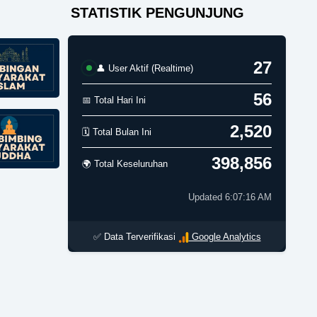
STATISTIK PENGUNJUNG
27
👤 User Aktif (Realtime)
56
📅 Total Hari Ini
2,520
🗓️ Total Bulan Ini
398,856
🌍 Total Keseluruhan
Updated 6:07:16 AM
✅ Data Terverifikasi
Google Analytics