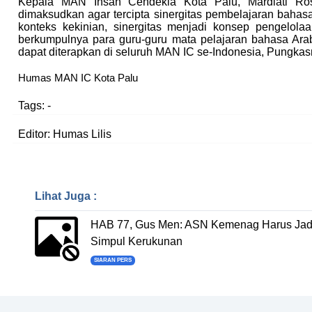
Kepala
MAN Insan Cendekia
Kota Palu, Mardiati R
dimaksudkan agar tercipta sinergitas pembelajaran bahas
konteks kekinian, sinergitas menjadi konsep pengelo
berkumpulnya para guru-guru mata pelajaran bahasa Arab i
dapat diterapkan di seluruh MAN IC se-Indonesia, Pungkas
Humas MAN IC Kota Palu
Tags:
-
Editor: Humas Lilis
Lihat Juga :
HAB 77, Gus Men: ASN Kemenag Harus Jad
Simpul Kerukunan
SIARAN PERS