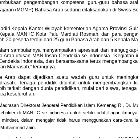
pembukaan pengembangan kompetensi guru-guru bahasa ar
ajaran (MGMP) Bahasa Arab sedang dilaksanakan di Swiss-Bel
iri Kepala Kantor Wilayah kementerian Agama Provinsi Sul
, Kepala MAN IC Kota Palu Mardiati Rosmah, dan para peng
 30 peserta terdiri dari 25 guru Bahasa Arab dan 5 Kepala M
dalam sambutannya menyampaikan apresiasi dan mengugkap
 Arab utusan MAN Insan Cendekia se-Indonesia. “Kegiatan 
an Cendekia Indonesia, dan bersama-sama terus mengembangk
lan Madrasah,” terangnya.
Arab dapat dijadikan suatu wadah guru untuk meningkat
drasah. Tenaga pendidik dituntut untuk mengembangkan k
 terkait dengan dunia pendidikan, mulai dari siswa, tenaga
ra keseluruhan.
 Madrasah Direktorat Jenderal Pendidikan Islam Kemenag RI, Dr.
older di MAN IC se-Indonesia untuk selalu adaftif agar ilmunya
 mindset, dalam mengajar tidak harus menggunakan cara-cara lam
ap Muhammad Zain.