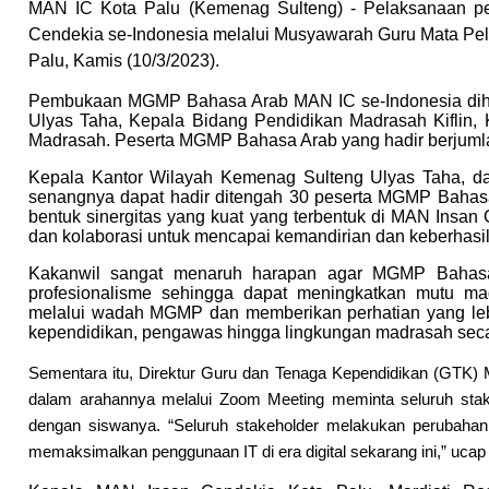
MAN IC Kota Palu (Kemenag Sulteng) - Pelaksanaan 
Cendekia se-Indonesia melalui Musyawarah Guru Mata Pel
Palu, Kamis (10/3/2023).
Pembukaan MGMP Bahasa Arab MAN IC se-Indonesia dihad
Ulyas Taha, Kepala Bidang Pendidikan Madrasah Kiflin
Madrasah. Peserta MGMP Bahasa Arab yang hadir berjumlah
Kepala Kantor Wilayah Kemenag Sulteng Ulyas Taha, 
senangnya dapat hadir ditengah 30 peserta MGMP Bahasa
bentuk sinergitas yang kuat yang terbentuk di MAN Ins
dan kolaborasi untuk mencapai kemandirian dan keberhasi
Kakanwil sangat menaruh harapan agar MGMP Bahasa 
profesionalisme sehingga dapat meningkatkan mutu ma
melalui wadah MGMP dan memberikan perhatian yang lebih
kependidikan, pengawas hingga lingkungan madrasah seca
Sementara itu, Direktur Guru dan Tenaga Kependidikan (GTK)
dalam arahannya melalui Zoom Meeting meminta seluruh stakeh
dengan siswanya. “Seluruh stakeholder melakukan perubahan
memaksimalkan penggunaan IT di era digital sekarang ini,” uc