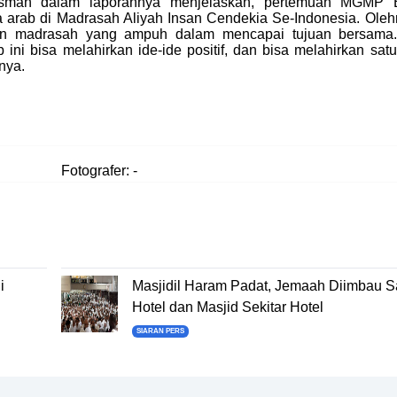
osmah dalam laporannya menjelaskan, pertemuan MGMP 
a arab di Madrasah Aliyah Insan Cendekia Se-Indonesia. Oleh
laan madrasah yang ampuh dalam mencapai tujuan bersama
ni bisa melahirkan ide-ide positif, dan bisa melahirkan satu
nya.
Fotografer: -
i
Masjidil Haram Padat, Jemaah Diimbau Sa
Hotel dan Masjid Sekitar Hotel
SIARAN PERS