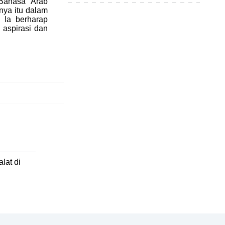
Bahasa Arab
nya itu dalam
. Ia
berharap
 aspirasi dan
lat di