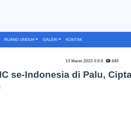
RUANG UNDUH
GALERI
KONTAK
13 Maret 2023 0:0:0
645
 se-Indonesia di Palu, Cipt
n