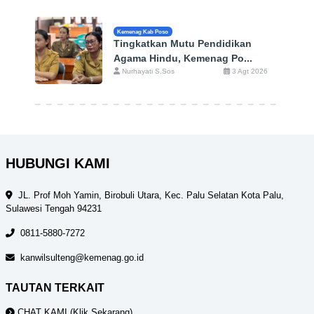
Kemenag Kab Poso
Tingkatkan Mutu Pendidikan
Agama Hindu, Kemenag Po...
Nurhayati S.Sos
3 Agt 2026
HUBUNGI KAMI
JL. Prof Moh Yamin, Birobuli Utara, Kec. Palu Selatan Kota Palu,
Sulawesi Tengah 94231
0811-5880-7272
kanwilsulteng@kemenag.go.id
TAUTAN TERKAIT
CHAT KAMI (Klik Sekarang)