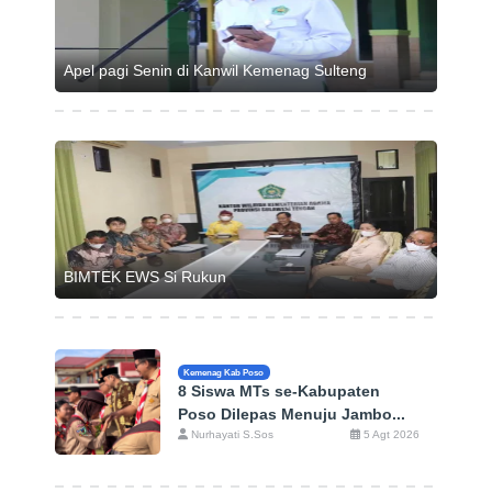
Apel pagi Senin di Kanwil Kemenag Sulteng
BIMTEK EWS Si Rukun
Kemenag Kab Poso
8 Siswa MTs se-Kabupaten
Poso Dilepas Menuju Jambo...
Nurhayati S.Sos
5 Agt 2026