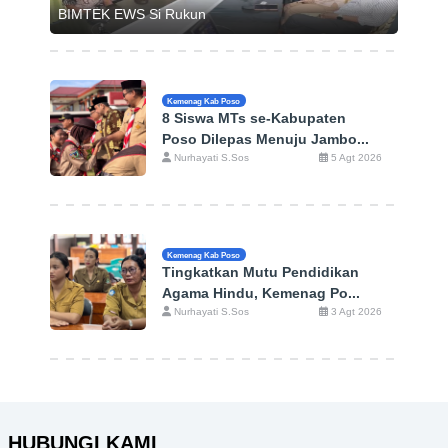
BIMTEK EWS Si Rukun
Kemenag Kab Poso
8 Siswa MTs se-Kabupaten
Poso Dilepas Menuju Jambo...
Nurhayati S.Sos
5 Agt 2026
Kemenag Kab Poso
Tingkatkan Mutu Pendidikan
Agama Hindu, Kemenag Po...
Nurhayati S.Sos
3 Agt 2026
HUBUNGI KAMI