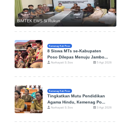
BIMTEK EWS Si Rukun
Kemenag Kab Poso
8 Siswa MTs se-Kabupaten
Poso Dilepas Menuju Jambo...
Nurhayati S.Sos
5 Agt 2026
Kemenag Kab Poso
Tingkatkan Mutu Pendidikan
Agama Hindu, Kemenag Po...
Nurhayati S.Sos
3 Agt 2026