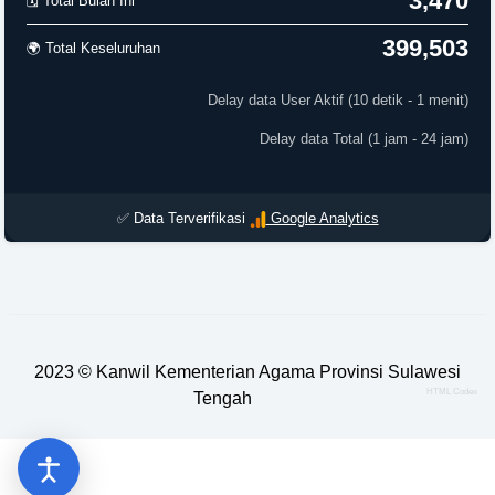
3,470
🗓️ Total Bulan Ini
399,503
🌍 Total Keseluruhan
Delay data User Aktif (10 detik - 1 menit)
Delay data Total (1 jam - 24 jam)
✅ Data Terverifikasi
Google Analytics
2023 ©
Kanwil Kementerian Agama Provinsi Sulawesi
HTML Codex
Tengah