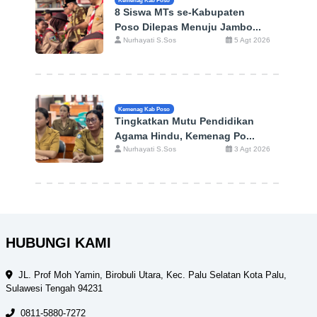
Kemenag Kab Poso
8 Siswa MTs se-Kabupaten
Poso Dilepas Menuju Jambo...
Nurhayati S.Sos
5 Agt 2026
Kemenag Kab Poso
Tingkatkan Mutu Pendidikan
Agama Hindu, Kemenag Po...
Nurhayati S.Sos
3 Agt 2026
HUBUNGI KAMI
JL. Prof Moh Yamin, Birobuli Utara, Kec. Palu Selatan Kota Palu,
Sulawesi Tengah 94231
0811-5880-7272