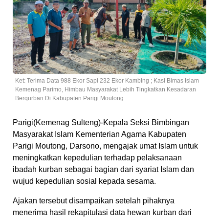
Ket: Terima Data 988 Ekor Sapi 232 Ekor Kambing ; Kasi Bimas Islam
Kemenag Parimo, Himbau Masyarakat Lebih Tingkatkan Kesadaran
Berqurban Di Kabupaten Parigi Moutong
Parigi(Kemenag Sulteng)-Kepala Seksi Bimbingan
Masyarakat Islam Kementerian Agama Kabupaten
Parigi Moutong, Darsono, mengajak umat Islam untuk
meningkatkan kepedulian terhadap pelaksanaan
ibadah kurban sebagai bagian dari syariat Islam dan
wujud kepedulian sosial kepada sesama.
Ajakan tersebut disampaikan setelah pihaknya
menerima hasil rekapitulasi data hewan kurban dari