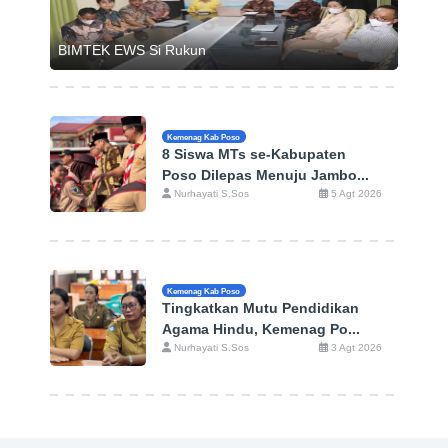
BIMTEK EWS Si Rukun
Kemenag Kab Poso
8 Siswa MTs se-Kabupaten
Poso Dilepas Menuju Jambo...
Nurhayati S.Sos
5 Agt 2026
Kemenag Kab Poso
Tingkatkan Mutu Pendidikan
Agama Hindu, Kemenag Po...
Nurhayati S.Sos
3 Agt 2026