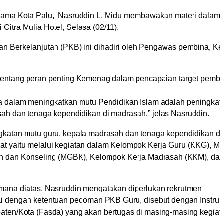
ama Kota Palu, Nasruddin L. Midu membawakan materi dalam 
itra Mulia Hotel, Selasa (02/11).
 Berkelanjutan (PKB) ini dihadiri oleh Pengawas pembina, 
entang peran penting Kemenag dalam pencapaian target pem
ma dalam meningkatkan mutu Pendidikan Islam adalah peningka
ah dan tenaga kependidikan di madrasah,” jelas Nasruddin.
atan mutu guru, kepala madrasah dan tenaga kependidikan d
ekat yaitu melalui kegiatan dalam Kelompok Kerja Guru (KKG),
n dan Konseling (MGBK), Kelompok Kerja Madrasah (KKM), d
mana diatas, Nasruddin mengatakan diperlukan rekrutmen
sesuai dengan ketentuan pedoman PKB Guru, disebut dengan Instru
bupaten/Kota (Fasda) yang akan bertugas di masing-masing kegia