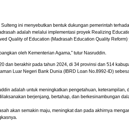
Sulteng ini menyebutkan bentuk dukungan pemerintah terhad
rasah adalah melalui implementasi proyek Realizing Educati
proved Quality of Education (Madrasah Education Quality Reform)
bangkan oleh Kementerian Agama,” tutur Nasruddin.
20 dan berakhir pada tahun 2024, di 34 provinsi dan 514 kabupa
jaman Luar Negeri Bank Dunia (IBRD Loan No.8992-ID) sebesa
ddin adalah untuk meningkatkan pengetahuan, keterampilan, 
dilaksanakan berjenjang, bertahap, dan berkesinambungan da
asah akan semakin maju, meningkat dan pada akhirnya mengan
gkasnya.