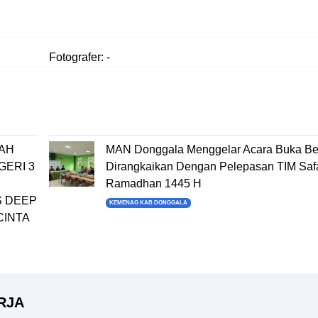
Fotografer: -
MAH
MAN Donggala Menggelar Acara Buka B
GERI 3
Dirangkaikan Dengan Pelepasan TIM Safa
Ramadhan 1445 H
S DEEP
KEMENAG KAB DONGGALA
CINTA
RJA