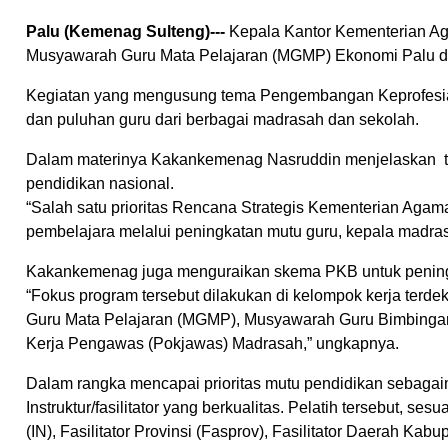
Palu (Kemenag Sulteng)---
Kepala Kantor Kementerian Ag
Musyawarah Guru Mata Pelajaran (MGMP) Ekonomi Palu di C
Kegiatan yang mengusung tema Pengembangan Keprofesian
dan puluhan guru dari berbagai madrasah dan sekolah.
Dalam materinya Kakankemenag Nasruddin menjelaskan t
pendidikan nasional.
“Salah satu prioritas Rencana Strategis Kementerian Aga
pembelajara melalui peningkatan mutu guru, kepala madras
Kakankemenag juga menguraikan skema PKB untuk peningk
“Fokus program tersebut dilakukan di kelompok kerja terd
Guru Mata Pelajaran (MGMP), Musyawarah Guru Bimbinga
Kerja Pengawas (Pokjawas) Madrasah,” ungkapnya.
Dalam rangka mencapai prioritas mutu pendidikan sebagai
Instruktur/fasilitator yang berkualitas. Pelatih tersebut, 
(IN), Fasilitator Provinsi (Fasprov), Fasilitator Daerah Ka