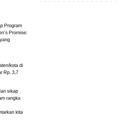
ap Program
on’s Promise:
 yang
ten/kota di
r Rp. 3,7
dan sikap
lam rangka
tarkan kita