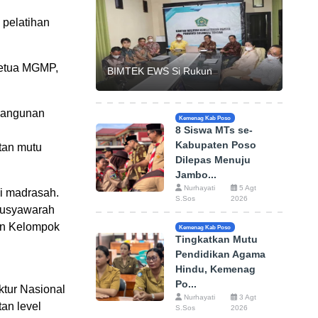
pelatihan
Ketua MGMP,
BIMTEK EWS Si Rukun
bangunan
Kemenag Kab Poso
8 Siswa MTs se-
Kabupaten Poso
tan mutu
Dilepas Menuju
Jambo...
Nurhayati
5 Agt
i madrasah.
S.Sos
2026
 Musyawarah
an Kelompok
Kemenag Kab Poso
Tingkatkan Mutu
Pendidikan Agama
Hindu, Kemenag
Po...
ktur Nasional
Nurhayati
3 Agt
tan level
S.Sos
2026