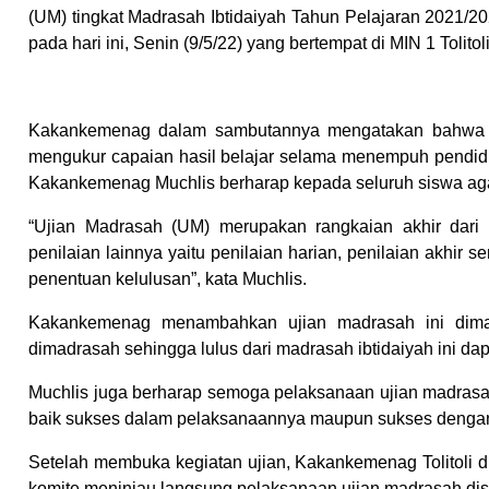
(UM) tingkat Madrasah Ibtidaiyah Tahun Pelajaran 2021/2
pada hari ini, Senin (9/5/22) yang bertempat di MIN 1 Tolitoli
Kakankemenag dalam sambutannya mengatakan bahwa uj
mengukur capaian hasil belajar selama menempuh pendidik
Kakankemenag Muchlis berharap kepada seluruh siswa agar
“Ujian Madrasah (UM) merupakan rangkaian akhir dari
penilaian lainnya yaitu penilaian harian, penilaian akhir 
penentuan kelulusan”, kata Muchlis.
Kakankemenag menambahkan ujian madrasah ini dima
dimadrasah sehingga lulus dari madrasah ibtidaiyah ini d
Muchlis juga berharap semoga pelaksanaan ujian madrasah t
baik sukses dalam pelaksanaannya maupun sukses dengan
Setelah membuka kegiatan ujian, Kakankemenag Tolitoli d
komite meninjau langsung pelaksanaan ujian madrasah dise