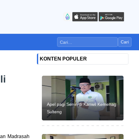
Cari
KONTEN POPULER
li
Apel pagi Senin di Kanwil Kemenag
Sulteng
jian Madrasah