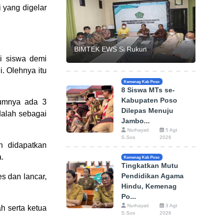
 yang digelar
BIMTEK EWS Si Rukun
i siswa demi
. Olehnya itu
Kemenag Kab Poso
8 Siswa MTs se-
Kabupaten Poso
lumnya ada 3
Dilepas Menuju
adalah sebagai
Jambo...
Nurhayati
5 Agt
S.Sos
2026
 didapatkan
.
Kemenag Kab Poso
Tingkatkan Mutu
Pendidikan Agama
s dan lancar,
Hindu, Kemenag
Po...
Nurhayati
3 Agt
h serta ketua
S.Sos
2026