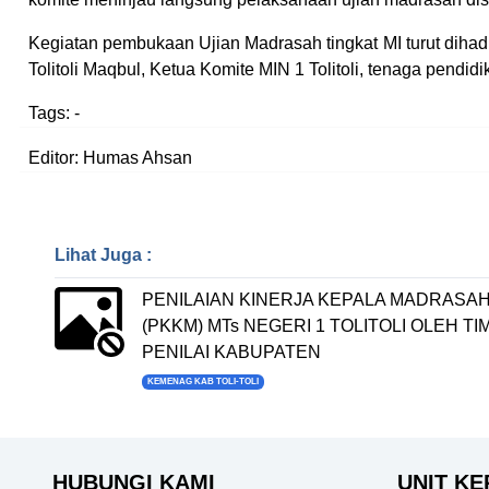
Kegiatan pembukaan Ujian Madrasah tingkat MI turut dihad
Tolitoli Maqbul, Ketua Komite MIN 1 Tolitoli, tenaga pendidi
Tags:
-
Editor: Humas Ahsan
Lihat Juga :
PENILAIAN KINERJA KEPALA MADRASA
(PKKM) MTs NEGERI 1 TOLITOLI OLEH TI
PENILAI KABUPATEN
KEMENAG KAB TOLI-TOLI
HUBUNGI KAMI
UNIT KE