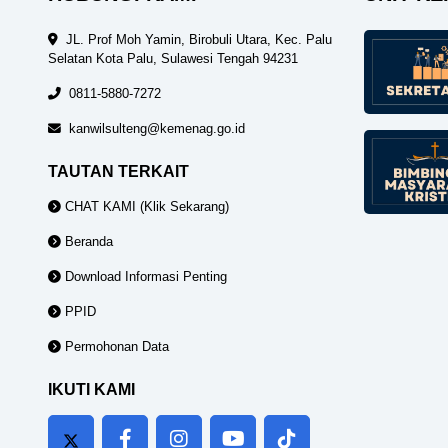
JL. Prof Moh Yamin, Birobuli Utara, Kec. Palu
Selatan Kota Palu, Sulawesi Tengah 94231
0811-5880-7272
kanwilsulteng@kemenag.go.id
TAUTAN TERKAIT
CHAT KAMI (Klik Sekarang)
Beranda
Download Informasi Penting
PPID
Permohonan Data
IKUTI KAMI