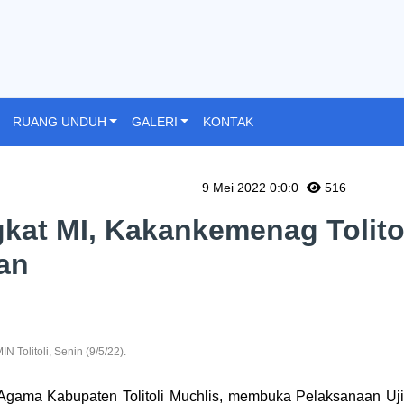
RUANG UNDUH
GALERI
KONTAK
9 Mei 2022 0:0:0
516
kat MI, Kakankemenag Tolito
an
Tolitoli, Senin (9/5/22).
n Agama Kabupaten Tolitoli Muchlis, membuka Pelaksanaan U