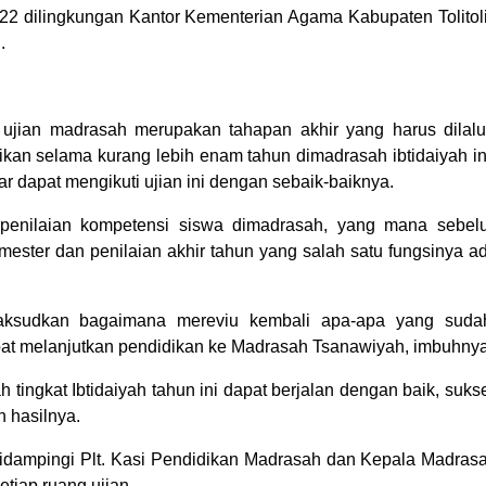
022 dilingkungan Kantor Kementerian Agama Kabupaten Tolitoli
.
ian madrasah merupakan tahapan akhir yang harus dilalu
an selama kurang lebih enam tahun dimadrasah ibtidaiyah ini
 dapat mengikuti ujian ini dengan sebaik-baiknya.
 penilaian kompetensi siswa dimadrasah, yang mana sebe
semester dan penilaian akhir tahun yang salah satu fungsinya 
ksudkan bagaimana mereviu kembali apa-apa yang sudah
apat melanjutkan pendidikan ke Madrasah Tsanawiyah, imbuhnya
ingkat Ibtidaiyah tahun ini dapat berjalan dengan baik, sukse
 hasilnya.
idampingi Plt. Kasi Pendidikan Madrasah dan Kepala Madrasa
tiap ruang ujian.