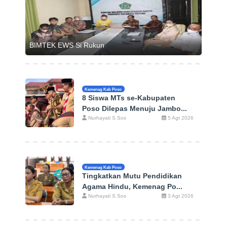
BIMTEK EWS Si Rukun
Kemenag Kab Poso
8 Siswa MTs se-Kabupaten
Poso Dilepas Menuju Jambo...
Nurhayati S.Sos
5 Agt 2026
Kemenag Kab Poso
Tingkatkan Mutu Pendidikan
Agama Hindu, Kemenag Po...
Nurhayati S.Sos
3 Agt 2026