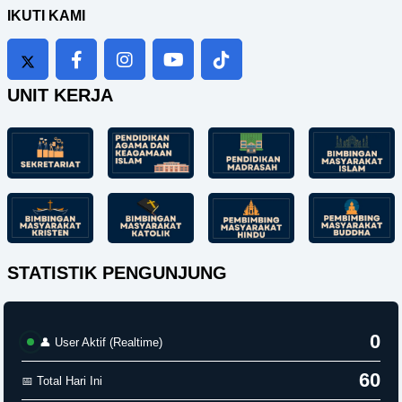
IKUTI KAMI
UNIT KERJA
STATISTIK PENGUNJUNG
0
👤 User Aktif (Realtime)
60
📅 Total Hari Ini