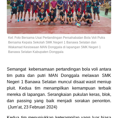
Ket: Foto Bersama Usai Pertandingan Persahabatan Bola Voli Putra
Bersama Kepala Sekolah SMK Negeri 1 Banawa Selatan dan
Wakamad Kesiswaan MAN Donggala di lapangan SMK Negeri 1
Banawa Selatan Kabupaten Donggala
Semangat kebersamaan pertandingan bola voli antara
tim putra dan putri MAN Donggala melawan SMK
Negeri 1 Banawa Selatan muncul disaat wasit meniup
pluit. Kedua tim menampilkan kemampuan terbaik
mereka di lapangan. Serangkaian pukulan keras, blok,
dan passing yang baik menjadi sorakan penonton.
(Jum’at, 23 Februari 2024)
Kedua tim menunjukkan keterampilan yang luar biasa