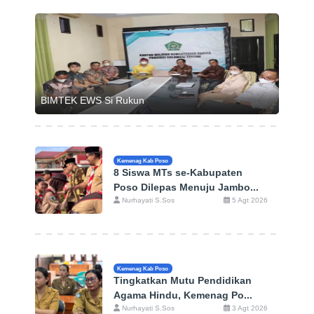
BIMTEK EWS Si Rukun
Kemenag Kab Poso
8 Siswa MTs se-Kabupaten
Poso Dilepas Menuju Jambo...
Nurhayati S.Sos
5 Agt 2026
Kemenag Kab Poso
Tingkatkan Mutu Pendidikan
Agama Hindu, Kemenag Po...
Nurhayati S.Sos
3 Agt 2026