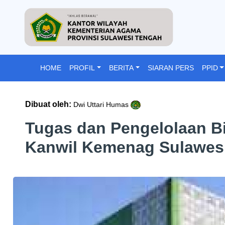
HOME
PROFIL
BERITA
SIARAN PERS
PPID
Dibuat oleh:
Dwi Uttari Humas
Tugas dan Pengelolaan B
Kanwil Kemenag Sulawes