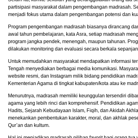
partisipasi masyarakat dalam pengembangan madrasah. Se
menjadi fokus utama dalam pengembangan potensi dan kual
Program pengembangan madrasah biasanya dirancang dan 
awal tahun pembelajaran, kata Asra, setiap madrasah me
program jangka pendek, menengah, maupun tahunan. Progr
dilakukan monitoring dan evaluasi secara berkala sepanjan
Untuk memudahkan masyarakat mendapatkan informasi ter
Tengah menyediakan berbagai media komunikasi. Masyaraka
website resmi, dan Instagram milik bidang pendidikan madr
Kementerian Agama di tingkat kabupaten/kota atau ke madr
Menurutnya, madrasah memiliki keunggulan tersendiri dib
agama yang lebih rinci dan komprehensif. Pendidikan agam
Hadits, Sejarah Kebudayaan Islam, Fiqih, dan Akidah Akhl
menekankan pembentukan karakter, moral, dan akhlak pesert
Qur’an dan kultum.
Hal ini menjadikan madrasah pilihan favorit bagi orang t