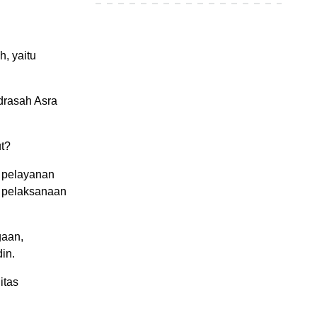
, yaitu
drasah Asra
t?
a pelayanan
i pelaksanaan
gaan,
in.
itas