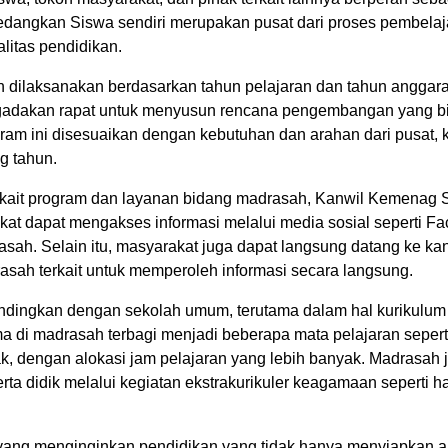
dangkan Siswa sendiri merupakan pusat dari proses pembelaj
itas pendidikan.
dilaksanakan berdasarkan tahun pelajaran dan tahun anggar
ngadakan rapat untuk menyusun rencana pengembangan yang b
am ini disesuaikan dengan kebutuhan dan arahan dari pusat,
g tahun.
kait program dan layanan bidang madrasah, Kanwil Kemenag 
t dapat mengakses informasi melalui media sosial seperti Fa
asah. Selain itu, masyarakat juga dapat langsung datang ke kan
asah terkait untuk memperoleh informasi secara langsung.
andingkan dengan sekolah umum, terutama dalam hal kurikulum
a di madrasah terbagi menjadi beberapa mata pelajaran seperti
ak, dengan alokasi jam pelajaran yang lebih banyak. Madrasah 
a didik melalui kegiatan ekstrakurikuler keagamaan seperti ha
ua yang menginginkan pendidikan yang tidak hanya menyiapkan 