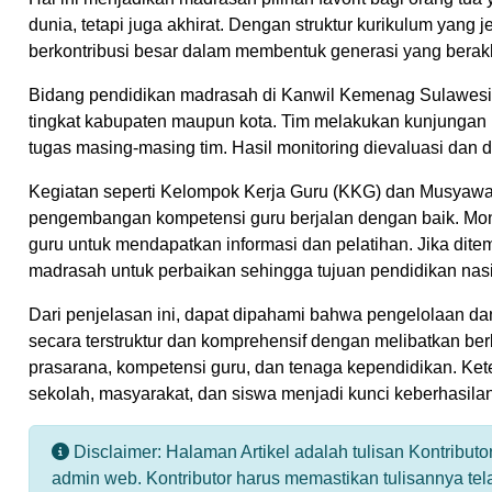
dunia, tetapi juga akhirat. Dengan struktur kurikulum yan
berkontribusi besar dalam membentuk generasi yang bera
Bidang pendidikan madrasah di Kanwil Kemenag Sulawesi Te
tingkat kabupaten maupun kota. Tim melakukan kunjungan 
tugas masing-masing tim. Hasil monitoring dievaluasi dan
Kegiatan seperti Kelompok Kerja Guru (KKG) dan Musyawa
pengembangan kompetensi guru berjalan dengan baik. Mo
guru untuk mendapatkan informasi dan pelatihan. Jika dit
madrasah untuk perbaikan sehingga tujuan pendidikan nasio
Dari penjelasan ini, dapat dipahami bahwa pengelolaan
secara terstruktur dan komprehensif dengan melibatkan be
prasarana, kompetensi guru, dan tenaga kependidikan. Kete
sekolah, masyarakat, dan siswa menjadi kunci keberhasi
Disclaimer: Halaman Artikel adalah tulisan Kontribu
admin web. Kontributor harus memastikan tulisannya te