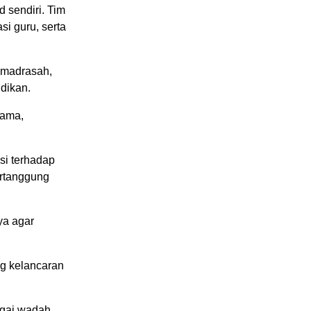
 sendiri. Tim
i guru, serta
a madrasah,
idikan.
gama,
si terhadap
rtanggung
ya agar
ng kelancaran
agai wadah