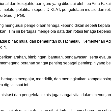
al dan kesejahteraan guru yang diketuai oleh Ibu Asra Fakaid
elalui pelatihan seperti DIKLAT, pengelolaan mutasi dan rotas
si Guru (TPG).
yang mengurusi pengelolaan tenaga kependidikan seperti kepal
kan. Tim ini bertugas mengelola data dan rotasi tenaga kepend
gai pihak mulai dari pemerintah pusat melalui Kementerian A
iri.
rikan arahan, bimbingan, bantuan, pengawasan, serta evalua
 memegang peranan sangat penting sebagai pemimpin yang be
.
bertugas mengajar, mendidik, dan meningkatkan kompetensin
igital saat ini.
ministrasi dan pengelola teknis juga sangat vital dalam menunja
iswa, tokoh masyarakat, dan pihak terkait lainnya berperan seb