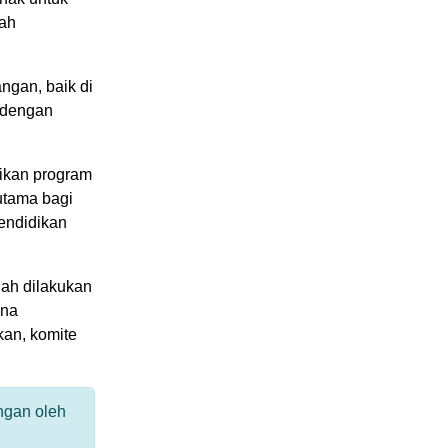
sah
ngan, baik di
 dengan
.
ikan program
utama bagi
endidikan
ah dilakukan
ana
kan, komite
ngan oleh