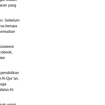
aran yang
an. Sebelum
isa berupa
 kemudian
Sulawesi
cebook,
tor
 pendidikan
 Al-Qur’an,
juga
falan Al-
anak untuk