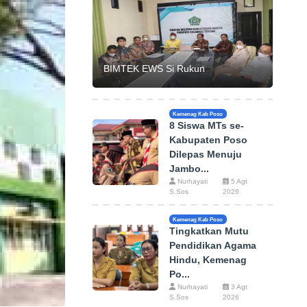
BIMTEK EWS Si Rukun
Kemenag Kab Poso
8 Siswa MTs se-
Kabupaten Poso
Dilepas Menuju
Jambo...
Nurhayati
5 Agt
S.Sos
2026
Kemenag Kab Poso
Tingkatkan Mutu
Pendidikan Agama
Hindu, Kemenag
Po...
Nurhayati
3 Agt
S.Sos
2026