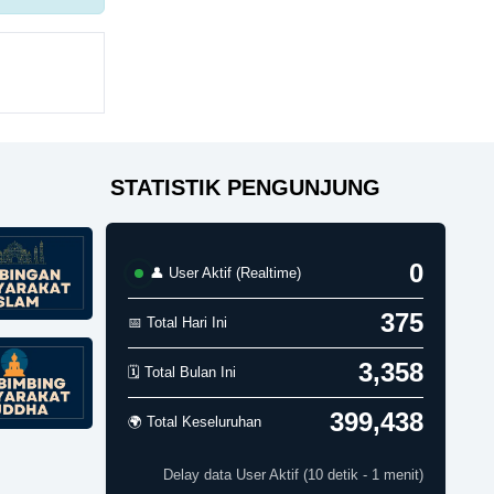
STATISTIK PENGUNJUNG
0
👤 User Aktif (Realtime)
375
📅 Total Hari Ini
3,358
🗓️ Total Bulan Ini
399,438
🌍 Total Keseluruhan
Delay data User Aktif (10 detik - 1 menit)