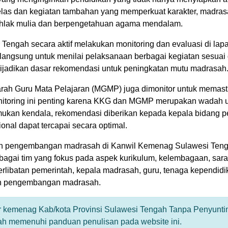
g jelas dan kegiatan tambahan yang memperkuat karakter, madra
khlak mulia dan berpengetahuan agama mendalam.
ngah secara aktif melakukan monitoring dan evaluasi di lapa
langsung untuk menilai pelaksanaan berbagai kegiatan sesuai
 dijadikan dasar rekomendasi untuk peningkatan mutu madrasah
rah Guru Mata Pelajaran (MGMP) juga dimonitor untuk memast
nitoring ini penting karena KKG dan MGMP merupakan wadah 
emukan kendala, rekomendasi diberikan kepada kepala bidang p
nal dapat tercapai secara optimal.
 dan pengembangan madrasah di Kanwil Kemenag Sulawesi Teng
rbagai tim yang fokus pada aspek kurikulum, kelembagaan, sar
rlibatan pemerintah, kepala madrasah, guru, tenaga kependidi
lan pengembangan madrasah.
tor kemenag Kab/kota Provinsi Sulawesi Tengah Tanpa Penyunti
lah memenuhi panduan penulisan pada website ini.