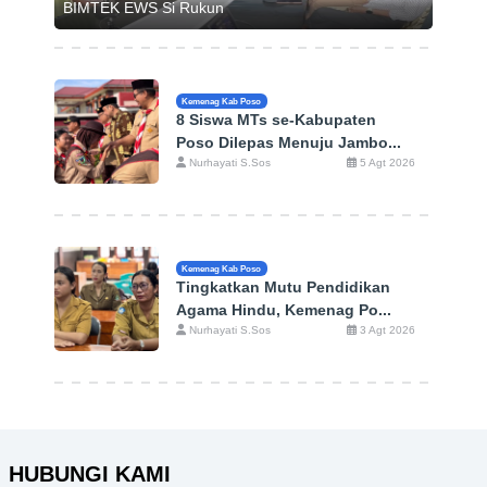
BIMTEK EWS Si Rukun
Kemenag Kab Poso
8 Siswa MTs se-Kabupaten
Poso Dilepas Menuju Jambo...
Nurhayati S.Sos
5 Agt 2026
Kemenag Kab Poso
Tingkatkan Mutu Pendidikan
Agama Hindu, Kemenag Po...
Nurhayati S.Sos
3 Agt 2026
HUBUNGI KAMI