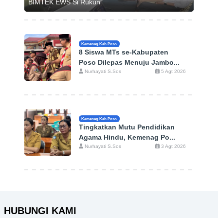
BIMTEK EWS Si Rukun
Kemenag Kab Poso
8 Siswa MTs se-Kabupaten
Poso Dilepas Menuju Jambo...
Nurhayati S.Sos
5 Agt 2026
Kemenag Kab Poso
Tingkatkan Mutu Pendidikan
Agama Hindu, Kemenag Po...
Nurhayati S.Sos
3 Agt 2026
HUBUNGI KAMI