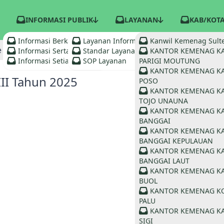
INFORMASI PUBLIK
LAYANAN
KAB/KOT
Informasi Berkala
Layanan Informasi
Kanwil Kemenag Sult
e
Informasi Serta Merta
Standar Layanan
KANTOR KEMENAG K
Informasi Setiap Saat
SOP Layanan
PARIGI MOUTUNG
KANTOR KEMENAG K
III Tahun 2025
POSO
KANTOR KEMENAG K
TOJO UNAUNA
KANTOR KEMENAG K
BANGGAI
KANTOR KEMENAG K
BANGGAI KEPULAUAN
KANTOR KEMENAG K
BANGGAI LAUT
KANTOR KEMENAG K
BUOL
KANTOR KEMENAG K
PALU
KANTOR KEMENAG K
SIGI