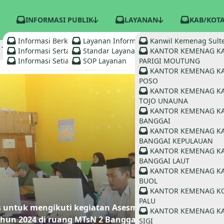
INFORMASI PUBLIK
LAYANAN
KAB/KOT
Informasi Berkala
Layanan Informasi
Kanwil Kemenag Sult
Tingkatkan Profesionalisme, Guru Madrasah di Banggai Lau
Informasi Serta Merta
Standar Layanan
KANTOR KEMENAG K
Informasi Setiap Saat
SOP Layanan
PARIGI MOUTUNG
KANTOR KEMENAG K
POSO
KANTOR KEMENAG K
TOJO UNAUNA
KANTOR KEMENAG K
BANGGAI
KANTOR KEMENAG K
BANGGAI KEPULAUAN
KANTOR KEMENAG K
BANGGAI LAUT
KANTOR KEMENAG K
BUOL
KANTOR KEMENAG K
PALU
s untuk mengikuti kegiatan Asesmen Kompetensi Guru
KANTOR KEMENAG K
ahun 2024 di ruang MTsN 2 Banggai Laut
SIGI