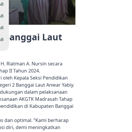
AB
AB
AB
i Banggai Laut
AB
. Riatman A. Nursin secara
ap II Tahun 2024.
i oleh Kepala Seksi Pendidikan
geri 2 Banggai Laut Anwar Yabiy.
s dukungan dalam pelaksanaan
elaksanaan AKGTK Madrasah Tahap
pendidikan di Kabupaten Banggai
us dan optimal. “Kami berharap
i diri, demi meningkatkan