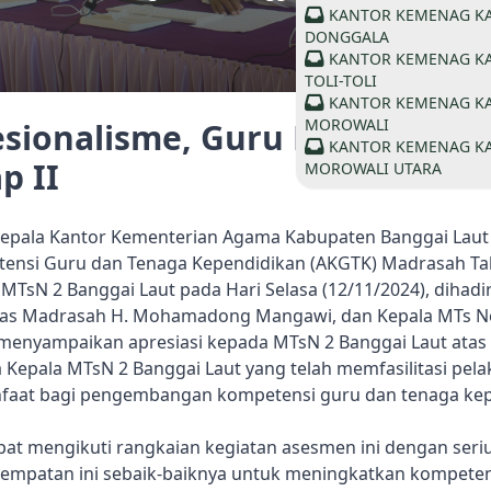
KANTOR KEMENAG K
DONGGALA
KANTOR KEMENAG K
TOLI-TOLI
KANTOR KEMENAG K
MOROWALI
esionalisme, Guru Madrasah d
KANTOR KEMENAG K
p II
MOROWALI UTARA
epala Kantor Kementerian Agama Kabupaten Banggai Laut H
si Guru dan Tenaga Kependidikan (AKGTK) Madrasah Tah
MTsN 2 Banggai Laut pada Hari Selasa (12/11/2024), dihadir
awas Madrasah H. Mohamadong Mangawi, dan Kepala MTs Ne
menyampaikan apresiasi kepada MTsN 2 Banggai Laut ata
da Kepala MTsN 2 Banggai Laut yang telah memfasilitasi p
manfaat bagi pengembangan kompetensi guru dan tenaga ke
pat mengikuti rangkaian kegiatan asesmen ini dengan seri
empatan ini sebaik-baiknya untuk meningkatkan kompetens